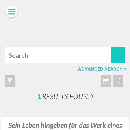
LUIGI
GIUSSANI
scritti