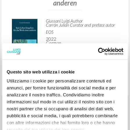
ADVANCED SEARCH »
A
Z
1
RESULTS FOUND
Sein Leben hingeben für das Werk eines
Questo sito web utilizza i cookie
anderen
Utilizziamo i cookie per personalizzare contenuti ed
annunci, per fornire funzionalità dei social media e per
analizzare il nostro traffico. Condividiamo inoltre
Giussani Luigi Author
informazioni sul modo in cui utilizzi il nostro sito con i
Carrón Julián Curator and preface autor
nostri partner che si occupano di analisi dei dati web,
EOS
pubblicità e social media, i quali potrebbero combinarle
2022
German
con altre informazioni che hai fornito loro o che hanno
Place of publication : Sankt Ottilien
Pages: 232
raccolto dal tuo utilizzo dei loro servizi.