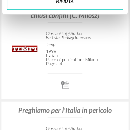
Troppo forte è il legame dei vivi coi
RIFIUTA
vivi... perché riconosca la validità di
chiusi confini (C. Milosz)
Giussani Luigi Author
Battista Pierluigi Interview
Tempi
1996
Italian
Place of publication : Milano
Pages: 4
Preghiamo per l'Italia in pericolo
Giussani Luigi Author