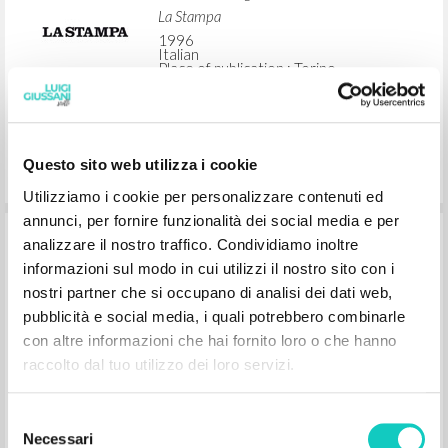
La Stampa
1996
Italian
Place of publication : Torino
Pages: 1
Questo sito web utilizza i cookie
Utilizziamo i cookie per personalizzare contenuti ed
annunci, per fornire funzionalità dei social media e per
Prions pour l'Italie en danger
analizzare il nostro traffico. Condividiamo inoltre
informazioni sul modo in cui utilizzi il nostro sito con i
nostri partner che si occupano di analisi dei dati web,
Giussani Luigi Author
pubblicità e social media, i quali potrebbero combinarle
Battista Pierluigi Interview
con altre informazioni che hai fornito loro o che hanno
30 Jours
raccolto dal tuo utilizzo dei loro servizi.
1996
French
Place of publication : Paris
Pages: 4
Selezione
Necessari
del