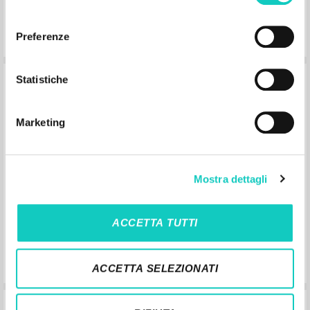
consenso
Preferenze
Statistiche
Preghiamo per l'Italia in pericolo
Marketing
Giussani Luigi Author
Battista Pierluigi Interview
30 Giorni
1996
Mostra dettagli
Italian
Place of publication : Roma
Pages: 4
ACCETTA TUTTI
ACCETTA SELEZIONATI