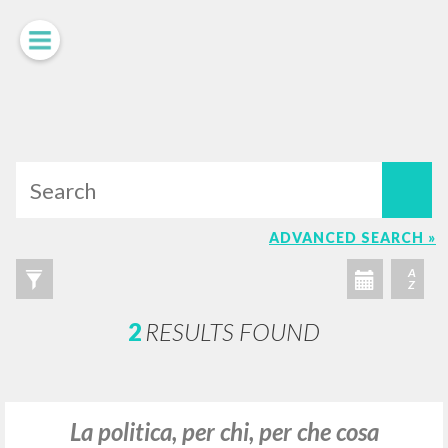
LUIGI
GIUSSANI
scritti