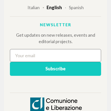
languages, and dedicated thematic sections.
BROWSE
Advanced search »
Il PerCorso
Contact us
Login
LANGUAGE
Italian
English
Spanish
NEWSLETTER
Get updates on new releases, events and
editorial projects.