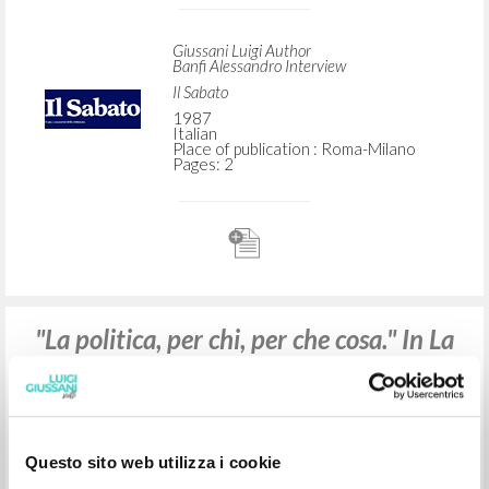
ADVANCED SEARCH »
A
Z
2
RESULTS FOUND
La politica, per chi, per che cosa
Giussani Luigi Author
Banfi Alessandro Interview
Il Sabato
1987
Italian
Place of publication : Roma-Milano
Pages: 2
Questo sito web utilizza i cookie