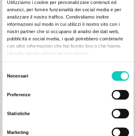
Utilizziamo i cookie per personalizzare contenuti ed
annunci, per fornire funzionalità dei social media e per
analizzare il nostro traffico. Condividiamo inoltre
informazioni sul modo in cui utilizzi il nostro sito con i
nostri partner che si occupano di analisi dei dati web,
"La politica, per chi, per che cosa." In La
pubblicità e social media, i quali potrebbero combinarle
politica per chi per che cosa: Più società
con altre informazioni che hai fornito loro o che hanno
raccolto dal tuo utilizzo dei loro servizi.
meno stato: Antologia per una dottrina
sociale
Selezione
Necessari
del
Giussani Luigi Author
consenso
Banfi Alessandro Interview
EDIT Editoriale Italiana: Il Sabato
Preferenze
1987
Italian
Place of publication :
Statistiche
Pages: 9
Marketing