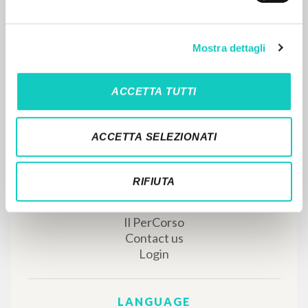
Mostra dettagli
MORE RESULTS
ACCETTA TUTTI
ACCETTA SELEZIONATI
RIFIUTA
THE PROJECT
The portal collects and gives access to the
writings of Luigi Giussani: nearly 5,000
bibliographic references, full texts in 5