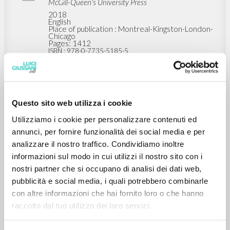
The Life of Luigi Giussani
Savorana Alberto Author
McGill-Queen's University Press
2018
English
Place of publication : Montreal-Kingston-London-
Chicago
Pages: 1412
ISBN
: 978-0-7735-5185-5
Questo sito web utilizza i cookie
Utilizziamo i cookie per personalizzare contenuti ed
annunci, per fornire funzionalità dei social media e per
analizzare il nostro traffico. Condividiamo inoltre
MORE RESULTS
informazioni sul modo in cui utilizzi il nostro sito con i
nostri partner che si occupano di analisi dei dati web,
pubblicità e social media, i quali potrebbero combinarle
con altre informazioni che hai fornito loro o che hanno
raccolto dal tuo utilizzo dei loro servizi.