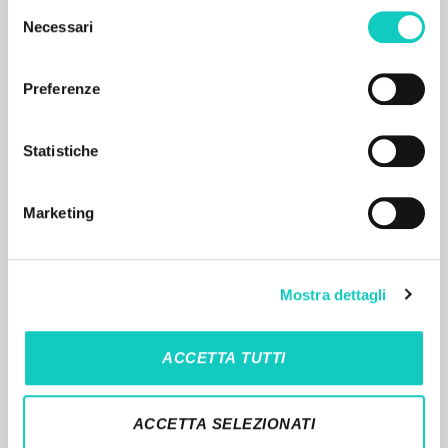
Selezione
Necessari
del
consenso
THE PROJECT
Preferenze
The portal collects and gives access to the
writings of Luigi Giussani: nearly 5,000
Statistiche
bibliographic references, full texts in 5
languages, and dedicated thematic sections.
Marketing
BROWSE
Mostra dettagli
Advanced search »
Il PerCorso
Contact us
ACCETTA TUTTI
Login
ACCETTA SELEZIONATI
LANGUAGE