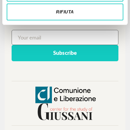
Italian
English
Spanish
RIFIUTA
NEWSLETTER
Get updates on new releases, events and
editorial projects.
Subscribe