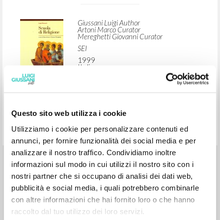
ADVANCED SEARCH »
A
Z
1
RESULTS FOUND
Questo sito web utilizza i cookie
Scuola di Religione
Utilizziamo i cookie per personalizzare contenuti ed
annunci, per fornire funzionalità dei social media e per
analizzare il nostro traffico. Condividiamo inoltre
Giussani Luigi Author
Artoni Marco Curator
informazioni sul modo in cui utilizzi il nostro sito con i
Mereghetti Giovanni Curator
nostri partner che si occupano di analisi dei dati web,
SEI
pubblicità e social media, i quali potrebbero combinarle
1999
Italian
con altre informazioni che hai fornito loro o che hanno
Place of publication : Torino
raccolto dal tuo utilizzo dei loro servizi.
Pages: 512
ISBN
: 88-05-02621-2