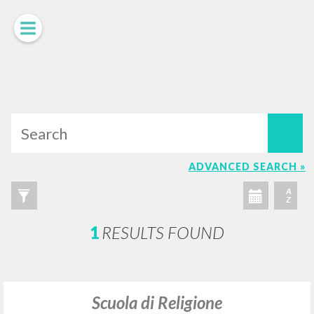
LUIGI
GIUSSANI
scritti