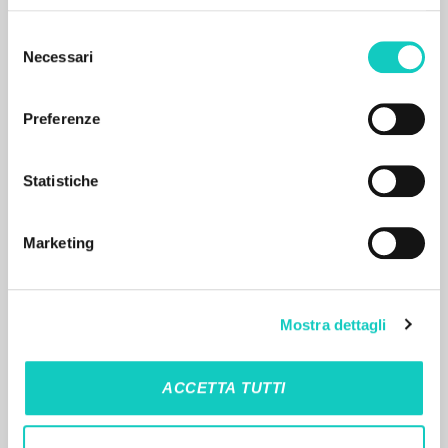
Selezione
Necessari
del
consenso
Preferenze
MORE RESULTS
Statistiche
Marketing
Mostra dettagli
ACCETTA TUTTI
THE PROJECT
The portal collects and gives access to the