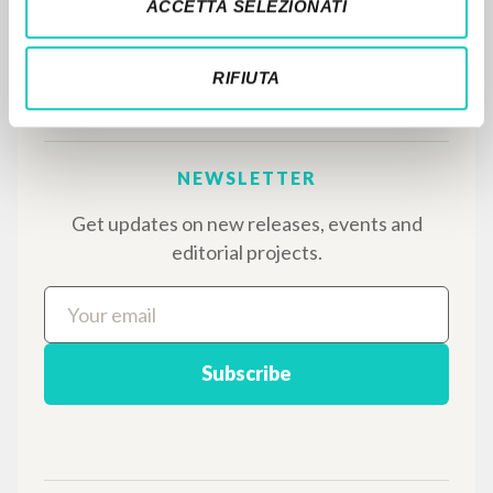
ACCETTA SELEZIONATI
writings of Luigi Giussani: nearly 5,000
bibliographic references, full texts in 5
languages, and dedicated thematic sections.
RIFIUTA
BROWSE
Advanced search »
Il PerCorso
Contact us
Login
LANGUAGE
Italian
English
Spanish
NEWSLETTER