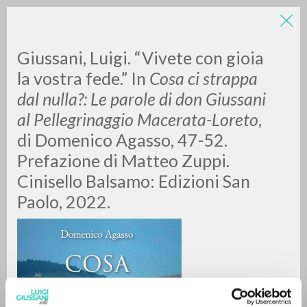
Giussani, Luigi. “Vivete con gioia
la vostra fede.” In
Cosa ci strappa
dal nulla?: Le parole di don Giussani
al Pellegrinaggio Macerata-Loreto
,
di Domenico Agasso, 47-52.
Prefazione di Matteo Zuppi.
RICERCA AVANZATA »
Cinisello Balsamo: Edizioni San
A
Z
Paolo, 2022.
0
DOCUMENTI TROVATI
RISULTATI SUCCESSIVI