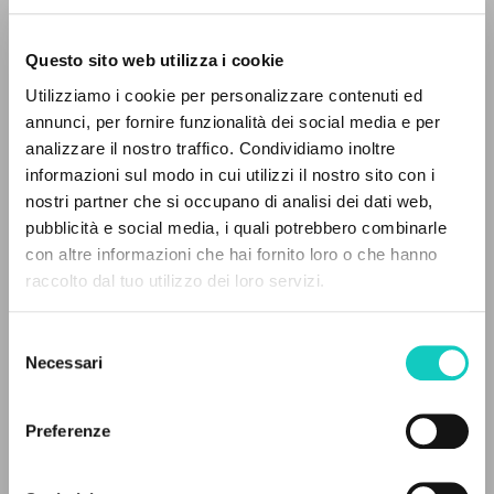
Questo sito web utilizza i cookie
Utilizziamo i cookie per personalizzare contenuti ed
annunci, per fornire funzionalità dei social media e per
analizzare il nostro traffico. Condividiamo inoltre
informazioni sul modo in cui utilizzi il nostro sito con i
nostri partner che si occupano di analisi dei dati web,
pubblicità e social media, i quali potrebbero combinarle
IL PROGETTO
con altre informazioni che hai fornito loro o che hanno
raccolto dal tuo utilizzo dei loro servizi.
Il portale raccoglie e rende accessibili gli scritti
di Luigi Giussani: quasi 5000 voci bibliografiche,
Selezione
Agasso Domenico
Autore
testi integrali in 5 lingue e percorsi tematici
Necessari
del
Giussani Luigi
Autore
dedicati.
consenso
Zuppi Matteo
Prefazione
Preferenze
San Paolo
NAVIGA
Italiano