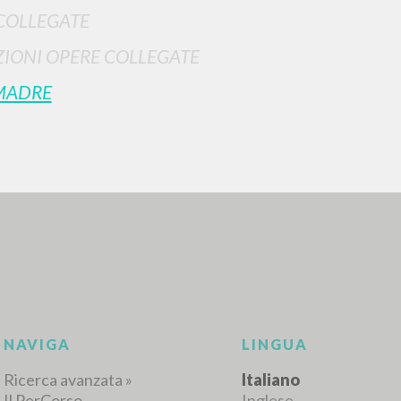
COLLEGATE
IONI OPERE COLLEGATE
MADRE
RICERCA AVANZATA
i risultati ancora più precisi? Utilizza la
0
DOCUMENTI TROVATI
Visualizza dettagli per tipologia
LINGUA
AUTORE
ANNO