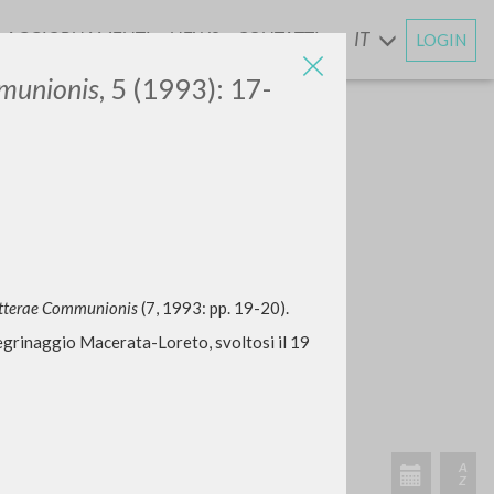
AGGIORNAMENTI
NEWS
CONTATTI
IT
LOGIN
E
munionis
, 5 (1993): 17-
itterae Communionis
(7, 1993: pp. 19-20).
llegrinaggio Macerata-Loreto, svoltosi il 19