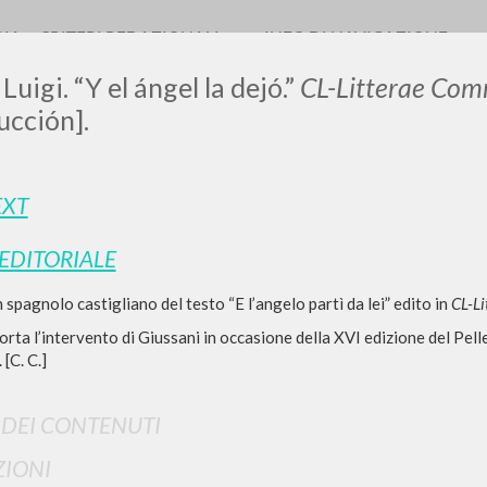
RIA
CRITERI REDAZIONALI
INFO DI NAVIGAZIONE
Luigi. “Y el ángel la dejó.”
CL-Litterae Com
ucción].
LUIGI
EXT
 EDITORIALE
SSANI
 spagnolo castigliano del testo “E l’angelo partì da lei” edito in
CL-L
porta l’intervento di Giussani in occasione della XVI edizione del Pe
scritti
[C. C.]
I DEI CONTENUTI
IONI