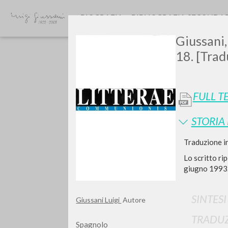
BIOGRAFIA
BIBLIOGRAFIA SECONDA
Giussani, 
18. [Trad
FULL T
STORIA
GIU
Traduzione in
Lo scritto ri
giugno 1993. 
SINTES
Giussani Luigi
Autore
TRADUZ
Spagnolo