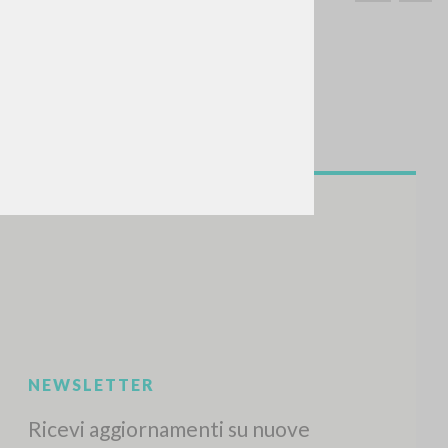
CERCA
Frase esatta
 »
ATTIVITÀ RECENTI
A
Z