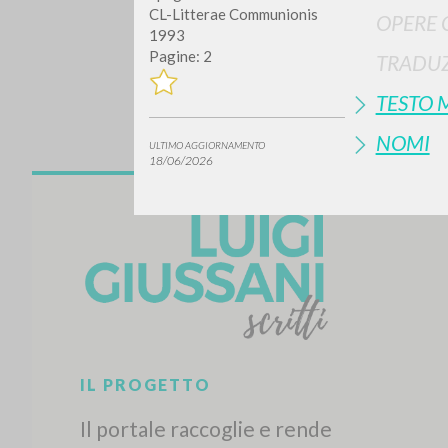
CL-Litterae Communionis
OPERE 
1993
Pagine: 2
TRADUZ
TESTO 
NOMI
ULTIMO AGGIORNAMENTO
18/06/2026
Vuo
TIPOLOGIA OPERA