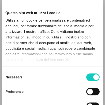
Questo sito web utilizza i cookie
Utilizziamo i cookie per personalizzare contenuti ed
annunci, per fornire funzionalità dei social media e per
analizzare il nostro traffico. Condividiamo inoltre
informazioni sul modo in cui utilizzi il nostro sito con i
nostri partner che si occupano di analisi dei dati web,
pubblicità e social media, i quali potrebbero combinarle
IL PROGETTO
con altre informazioni che hai fornito loro o che hanno
raccolto dal tuo utilizzo dei loro servizi.
Il portale raccoglie e rende accessibili gli scritti
di Luigi Giussani: quasi 5000 voci bibliografiche,
Selezione
Agasso Domenico
Autore
testi integrali in 5 lingue e percorsi tematici
Necessari
del
Giussani Luigi
Autore
dedicati.
consenso
Zuppi Matteo
Prefazione
Preferenze
San Paolo
NAVIGA
Italiano