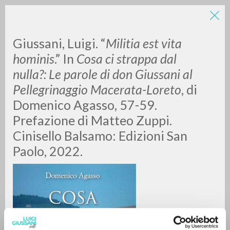
Giussani, Luigi. “
Militia est vita
hominis
.” In
Cosa ci strappa dal
nulla?: Le parole di don Giussani al
Pellegrinaggio Macerata-Loreto
, di
Domenico Agasso, 57-59.
Prefazione di Matteo Zuppi.
RICERCA AVANZATA »
Cinisello Balsamo: Edizioni San
A
Z
Paolo, 2022.
0
DOCUMENTI TROVATI
RISULTATI SUCCESSIVI