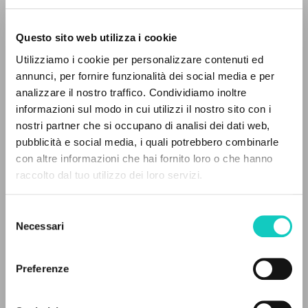
Questo sito web utilizza i cookie
RICERCA AVANZATA »
Utilizziamo i cookie per personalizzare contenuti ed
A
Z
annunci, per fornire funzionalità dei social media e per
analizzare il nostro traffico. Condividiamo inoltre
0
DOCUMENTI TROVATI
informazioni sul modo in cui utilizzi il nostro sito con i
nostri partner che si occupano di analisi dei dati web,
pubblicità e social media, i quali potrebbero combinarle
Giussani Luigi
Autore
con altre informazioni che hai fornito loro o che hanno
raccolto dal tuo utilizzo dei loro servizi.
RISULTATI SUCCESSIVI
S.I.CO. scrl
Italiano
Selezione
1993
Necessari
del
Pagine: 3
consenso
Preferenze
ULTIMO AGGIORNAMENTO
17/06/2026