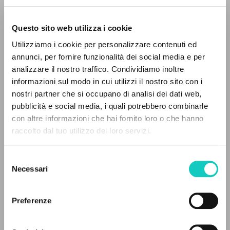
Questo sito web utilizza i cookie
Utilizziamo i cookie per personalizzare contenuti ed
Giussani Luigi
Autore
annunci, per fornire funzionalità dei social media e per
IL PROGETTO
analizzare il nostro traffico. Condividiamo inoltre
Italiano
informazioni sul modo in cui utilizzi il nostro sito con i
Litterae Communionis-Tracce
Il portale raccoglie e rende accessibili gli scritti
1994
nostri partner che si occupano di analisi dei dati web,
di Luigi Giussani: quasi 5000 voci bibliografiche,
Pagine: 4
pubblicità e social media, i quali potrebbero combinarle
testi integrali in 5 lingue e percorsi tematici
con altre informazioni che hai fornito loro o che hanno
dedicati.
raccolto dal tuo utilizzo dei loro servizi.
ULTIMO AGGIORNAMENTO
03/10/2024
Selezione
NAVIGA
Necessari
del
consenso
Ricerca avanzata »
Il PerCorso
Preferenze
Contatti
LEGGI IL FULL TEXT NELL'EDIZIONE
Login
DISPONIBILE