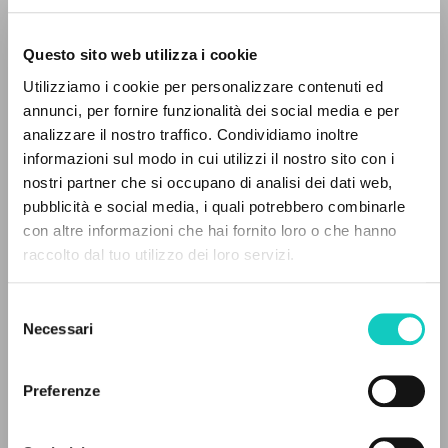
Questo sito web utilizza i cookie
Utilizziamo i cookie per personalizzare contenuti ed
Giussani Luigi
Autore
annunci, per fornire funzionalità dei social media e per
analizzare il nostro traffico. Condividiamo inoltre
Italiano
informazioni sul modo in cui utilizzi il nostro sito con i
Rocca
nostri partner che si occupano di analisi dei dati web,
1961
Pagine: 1
pubblicità e social media, i quali potrebbero combinarle
IL PROGETTO
con altre informazioni che hai fornito loro o che hanno
raccolto dal tuo utilizzo dei loro servizi.
Il portale raccoglie e rende accessibili gli scritti
di Luigi Giussani: quasi 5000 voci bibliografiche,
ULTIMO AGGIORNAMENTO
Selezione
26/11/2020
testi integrali in 5 lingue e percorsi tematici
Necessari
del
dedicati.
consenso
Preferenze
LEGGI IL FULL TEXT NELL'EDIZIONE
NAVIGA
DISPONIBILE