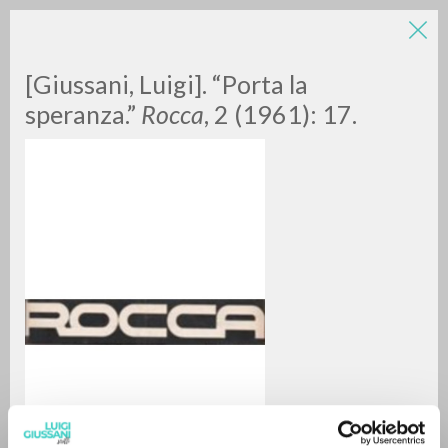
[Giussani, Luigi]. “Porta la
speranza.”
Rocca
, 2 (1961): 17.
RICERCA AVANZATA »
A
Z
0
DOCUMENTI TROVATI
RISULTATI SUCCESSIVI