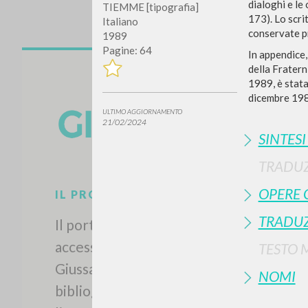
dialoghi e le
TIEMME [tipografia]
173). Lo scri
Italiano
conservate pr
1989
Pagine: 64
In appendice,
della Fratern
1989, è stata
dicembre 1988
ULTIMO AGGIORNAMENTO
21/02/2024
SINTES
TRADUZ
OPERE 
TRADUZ
TESTO 
IL PROGETTO
NOMI
Il portale raccoglie e rende