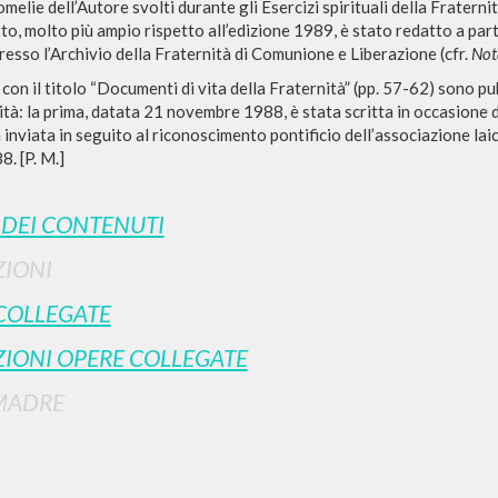
 omelie dell’Autore svolti durante gli Esercizi spirituali della Frater
tto, molto più ampio rispetto all’edizione 1989, è stato redatto a part
esso l’Archivio della Fraternità di Comunione e Liberazione (cfr.
Not
 con il titolo “Documenti di vita della Fraternità” (pp. 57-62) sono pu
RISULTATI SUCCESSIVI
ità: la prima, datata 21 novembre 1988, è stata scritta in occasione 
 inviata in seguito al riconoscimento pontificio dell’associazione l
. [P. M.]
I DEI CONTENUTI
IONI
COLLEGATE
IONI OPERE COLLEGATE
MADRE
NAVIGA
LINGUA
Ricerca avanzata »
Italiano
Il PerCorso
Inglese