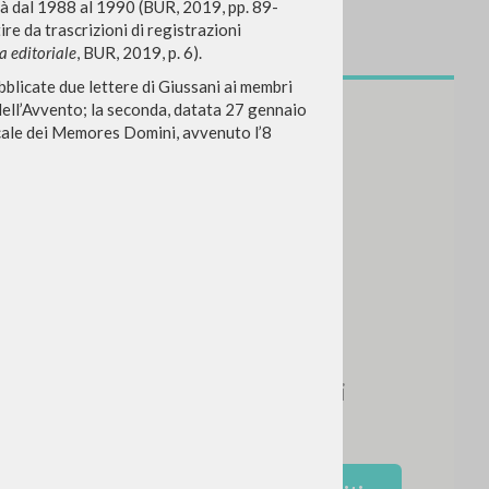
nità dal 1988 al 1990 (BUR, 2019, pp. 89-
ire da trascrizioni di registrazioni
a editoriale
, BUR, 2019, p. 6).
bblicate due lettere di Giussani ai membri
dell’Avvento; la seconda, datata 27 gennaio
aicale dei Memores Domini, avvenuto l’8
NEWSLETTER
Ricevi aggiornamenti su nuove