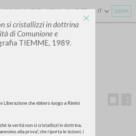
AGGIORNAMENTI
NEWS
CONTATTI
IT
LOGIN
E
 si cristallizzi in dottrina
rnità di Comunione e
ografia TIEMME, 1989.
CERCA
Frase esatta
 »
e e Liberazione che ebbero luogo a Rimini
ATTIVITÀ RECENTI
hé la verità non si cristallizzi in dottrina,
A
anesimo alla prova”, che riporta le lezioni, i
Z