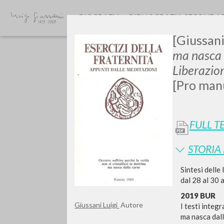
BIOGRAFIA
BIBLIOGRAFIA SECONDA
[Giussani,
ma nasca 
Liberazio
[Pro manu
FULL T
Vuo
STORIA
Sintesi delle
dal 28 al 30 a
TIPOLOGIA OPERA
2019 BUR
Giussani Luigi
Autore
I testi integr
ma nasca dall