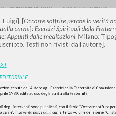
RIA
CRITERI REDAZIONALI
INFO DI NAVIGAZIONE
 Luigi]. [
Occorre soffrire perché la verità non
dalla carne
]:
Esercizi Spirituali della Frate
ne: Appunti dalle meditazioni
. Milano: Tip
scripto. Testi non rivisti dall’autore].
RICERCA AVANZATA
EXT
i risultati ancora più precisi? Utilizza la
0
DOCUMENTI TROVATI
 EDITORIALE
 lezioni tenute dall’Autore agli Esercizi della Fraternità di Comunion
Visualizza dettagli per tipologia
prile 1989, edita ad uso degli iscritti alla Fraternità.
LINGUA
AUTORE
ANNO
ali degli interventi sono pubblicati, con il titolo “Occorre soffrire perc
a carne”, in
La verità nasce dalla carne
, terzo volume della serie “Cristi