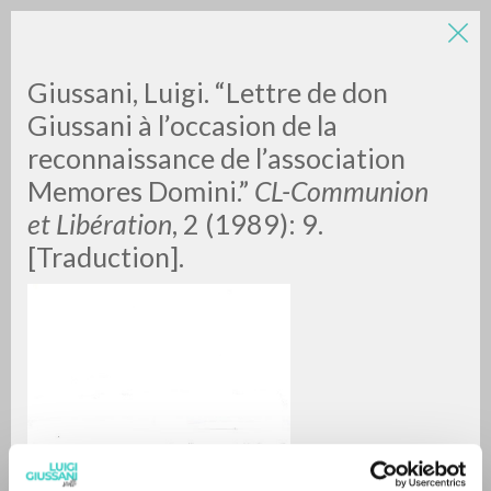
Giussani, Luigi. “Lettre de don
Giussani à l’occasion de la
reconnaissance de l’association
Memores Domini.”
CL-Communion
A
Z
et Libération
,
2 (1989): 9.
[Traduction].
0
DOCUMENTI TROVATI
RISULTATI SUCCESSIVI