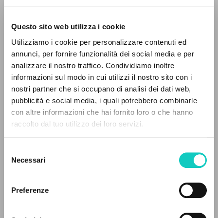
Questo sito web utilizza i cookie
Utilizziamo i cookie per personalizzare contenuti ed
annunci, per fornire funzionalità dei social media e per
IL PROGETTO
analizzare il nostro traffico. Condividiamo inoltre
informazioni sul modo in cui utilizzi il nostro sito con i
Il portale raccoglie e rende accessibili gli scritti
nostri partner che si occupano di analisi dei dati web,
di Luigi Giussani: quasi 5000 voci bibliografiche,
Giussani Luigi
Autore
pubblicità e social media, i quali potrebbero combinarle
testi integrali in 5 lingue e percorsi tematici
con altre informazioni che hai fornito loro o che hanno
dedicati.
Francese
raccolto dal tuo utilizzo dei loro servizi.
CL-Communion et Liberation
1989
Selezione
Pagine: 1
NAVIGA
Necessari
del
consenso
Ricerca avanzata »
Il PerCorso
Preferenze
ULTIMO AGGIORNAMENTO
Contatti
11/06/2026
Login