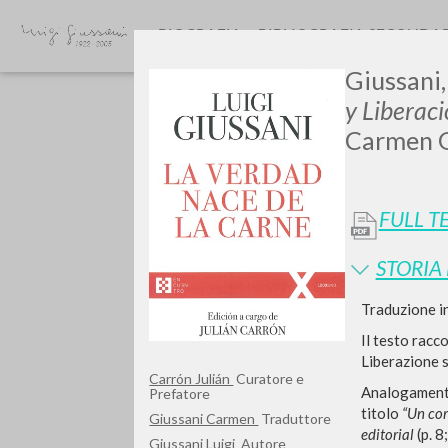
BIOGRAFIA
BIBLIOGRAFIA SECONDA
Giussani,
y Liberac
Carmen G
FULL T
STORIA
TIPOLOGIA OPERA
Traduzione i
Il testo racco
Liberazione s
Carrón Julián
Curatore e
Analogamente 
Prefatore
titolo
“Un cor
Giussani Carmen
Traduttore
editorial
(p. 8
Giussani Luigi
Autore