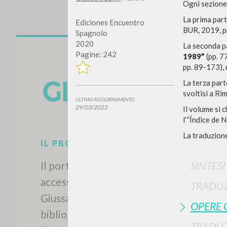
Ogni sezione 
La prima par
Ediciones Encuentro
BUR, 2019, pp
Spagnolo
2020
La seconda p
Pagine: 242
1989”
(pp. 7
pp. 89-173), r
La terza part
svoltisi a Ri
ULTIMO AGGIORNAMENTO
29/03/2022
Il volume si c
l’“Índice de 
La traduzione
IL PROGETTO
SINTES
Il portale raccoglie e rende
accessibili gli scritti di Luigi
TRADUZ
Giussani: quasi 5000 voci
OPERE 
bibliografiche, testi integrali in 5
TRADUZ