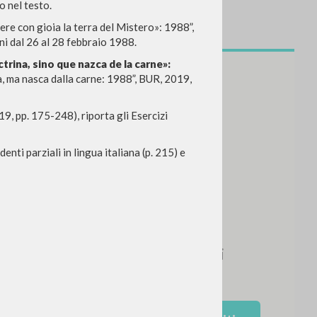
o nel testo.
ere con gioia la terra del Mistero»: 1988”,
ini dal 26 al 28 febbraio 1988.
ctrina, sino que nazca de la carne»:
na, ma nasca dalla carne: 1988”, BUR, 2019,
9, pp. 175-248), riporta gli Esercizi
enti parziali in lingua italiana (p. 215) e
NEWSLETTER
Ricevi aggiornamenti su nuove
pubblicazioni, eventi e percorsi
editoriali.