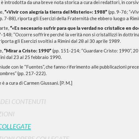
è introdotta da una breve nota storica a cura dei redattori, in corsiv
te,
“«Vivir con alegría la tierra del Misterio»: 1988”
(pp. 9-76; “«Viv
. 7-88), riporta gli Esercizi della Fraternità che ebbero luogo a Rim
arte,
“«Es necesario sufrir para que la verdad no cristalice en do
7-148; “Occorre soffrire perché la verità non si cristallizzi in dottri
iporta gli Esercizi svoltisi a Rimini dal 28 al 30 aprile 1989.
e,
“Mirar a Cristo: 1990”
(pp. 151-214; “Guardare Cristo: 1990”, 201
mini dal 23 al 25 febbraio 1990.
hiude con le “Fuentes”, che fanno riferimento alle pubblicazioni preced
Nombres” (pp. 217-222).
 è a cura di Carmen Giussani. [P. M.]
NAVIGA
LINGUA
Ricerca avanzata »
Italiano
I DEI CONTENUTI
Il PerCorso
Inglese
IONI
Contatti
Spagnolo
Login
COLLEGATE
IONI OPERE COLLEGATE