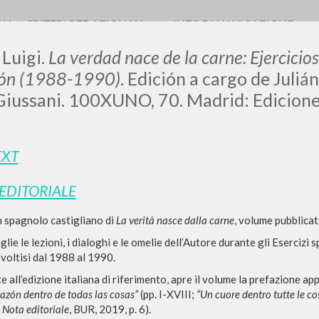
RIA
CRITERI REDAZIONALI
INFO DI NAVIGAZIONE
 Luigi.
La verdad nace de la carne: Ejercicio
ión (1988-1990)
. Edición a cargo de Juli
iussani. 100XUNO, 70. Madrid: Edicione
0
DOCUMENTI TROVATI
EXT
Visualizza dettagli per tipologia
 EDITORIALE
LINGUA
AUTORE
ANNO
n spagnolo castigliano di
La verità nasce dalla carne
, volume pubblica
glie le lezioni, i dialoghi e le omelie dell’Autore durante gli Esercizi
voltisi dal 1988 al 1990.
all’edizione italiana di riferimento, apre il volume la prefazione a
azón dentro de todas las cosas”
(pp. I-XVIII;
“Un cuore dentro tutte le co
;
Nota editoriale
, BUR, 2019, p. 6).
RISULTATI SUCCESSIVI