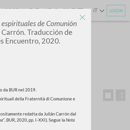
AGGIORNAMENTI
NEWS
CONTATTI
IT
LOGIN
E
s espirituales de Comunión
án Carrón. Traducción de
s Encuentro, 2020.
ATTIVITÀ RECENTI
to da BUR nel 2019.
A
Z
 spirituali della Fraternità di Comunione e
ppositamente redatta da Julián Carrón dal
se”
, BUR, 2020, pp. I-XXI). Segue la
Nota