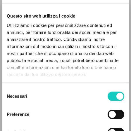
Questo sito web utilizza i cookie
RICERCA AVANZATA »
Utilizziamo i cookie per personalizzare contenuti ed
A
Z
annunci, per fornire funzionalità dei social media e per
analizzare il nostro traffico. Condividiamo inoltre
0
DOCUMENTI TROVATI
informazioni sul modo in cui utilizzi il nostro sito con i
nostri partner che si occupano di analisi dei dati web,
pubblicità e social media, i quali potrebbero combinarle
con altre informazioni che hai fornito loro o che hanno
Carrón Julián
Curatore e Prefatore
raccolto dal tuo utilizzo dei loro servizi.
RISULTATI SUCCESSIVI
Giussani Carmen
Traduttore
Giussani Luigi
Autore
Selezione
Necessari
del
Ediciones Encuentro
consenso
Spagnolo
Preferenze
2021
Pagine: 254