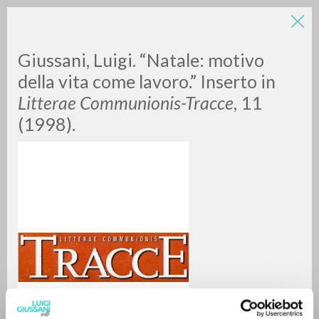
Giussani, Luigi. “Natale: motivo
della vita come lavoro.” Inserto in
Litterae Communionis-Tracce
, 11
(1998).
RICERCA AVANZATA »
A
Z
0
DOCUMENTI TROVATI
RISULTATI SUCCESSIVI