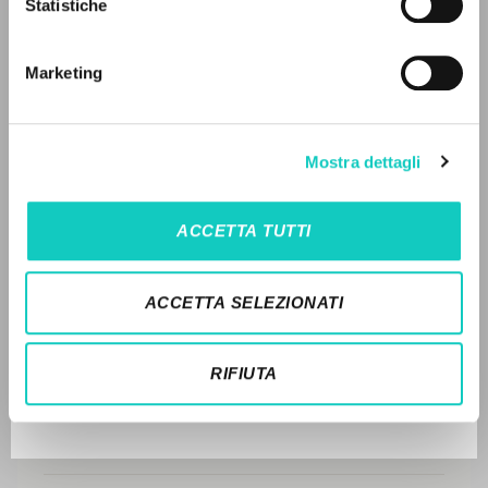
Statistiche
Ricerca avanzata »
DISPONIBILE
Il PerCorso
Contatti
2000 - L'io, il potere, le opere: Contributi da
Marketing
Login
un'esperienza - Marietti 1820 - Italiano (pp. 60-78)
STORIA EDITORIALE
LINGUA
Mostra dettagli
SINTESI DEI CONTENUTI
Italiano
Inglese
Spagnolo
TRADUZIONI
ACCETTA TUTTI
OPERE COLLEGATE
NEWSLETTER
ACCETTA SELEZIONATI
TRADUZIONI OPERE COLLEGATE
Ricevi aggiornamenti su nuove pubblicazioni,
eventi e percorsi editoriali.
TESTO MADRE
RIFIUTA
NOMI
Iscriviti