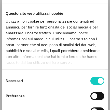
Questo sito web utilizza i cookie
Utilizziamo i cookie per personalizzare contenuti ed
annunci, per fornire funzionalità dei social media e per
Giussani Luigi
Autore
analizzare il nostro traffico. Condividiamo inoltre
informazioni sul modo in cui utilizzi il nostro sito con i
Italiano
nostri partner che si occupano di analisi dei dati web,
Litterae Communionis-Tracce
pubblicità e social media, i quali potrebbero combinarle
1998
IL PROGETTO
con altre informazioni che hai fornito loro o che hanno
Pagine: 16
raccolto dal tuo utilizzo dei loro servizi.
Il portale raccoglie e rende accessibili gli scritti
di Luigi Giussani: quasi 5000 voci bibliografiche,
Selezione
testi integrali in 5 lingue e percorsi tematici
ULTIMO AGGIORNAMENTO
Necessari
del
26/03/2020
dedicati.
consenso
Preferenze
NAVIGA
LEGGI IL FULL TEXT NELL'EDIZIONE