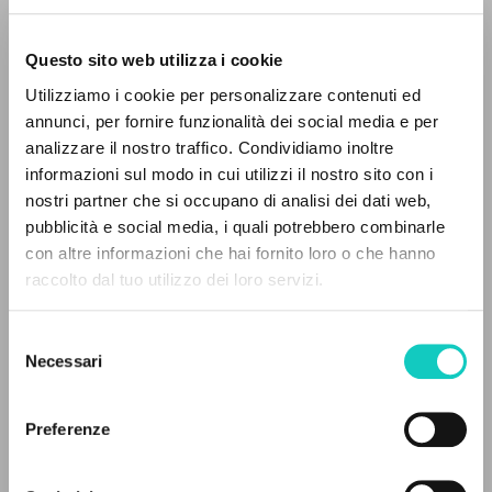
Questo sito web utilizza i cookie
Utilizziamo i cookie per personalizzare contenuti ed
annunci, per fornire funzionalità dei social media e per
analizzare il nostro traffico. Condividiamo inoltre
informazioni sul modo in cui utilizzi il nostro sito con i
Giussani Luigi
Autore
nostri partner che si occupano di analisi dei dati web,
pubblicità e social media, i quali potrebbero combinarle
Spagnolo
IL PROGETTO
con altre informazioni che hai fornito loro o che hanno
Litterae Communionis-Huellas
raccolto dal tuo utilizzo dei loro servizi.
1998
Il portale raccoglie e rende accessibili gli scritti
Pagine: 12
di Luigi Giussani: quasi 5000 voci bibliografiche,
Selezione
testi integrali in 5 lingue e percorsi tematici
Necessari
del
dedicati.
consenso
ULTIMO AGGIORNAMENTO
20/01/2021
Preferenze
NAVIGA