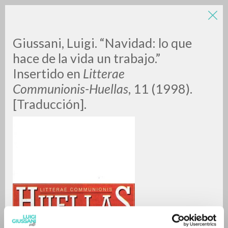
Giussani, Luigi. “Navidad: lo que
hace de la vida un trabajo.”
Insertido en
Litterae
Communionis-Huellas
, 11 (1998).
[Traducción].
RICERCA AVANZATA »
A
Z
0
DOCUMENTI TROVATI
RISULTATI SUCCESSIVI