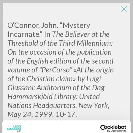
O’Connor, John. “Mystery
Incarnate.” In
The Believer at the
Threshold of the Third Millennium:
On the occasion of the publication
of the English edition of the second
volume of “PerCorso” «At the origin
RICERCA AVANZATA »
of the Christian claim» by Luigi
A
Z
Giussani: Auditorium of the Dag
Hammarskjöld Library:
United
0
DOCUMENTI TROVATI
Nations Headquarters, New York,
May 24, 1999
, 10-17.
Supplement to
Litterae
Communionis-Traces
, 7 (1999).
RISULTATI SUCCESSIVI