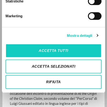
Inglese
Statistiche
Ricerca avanzata »
Litterae Communionis-Traces
Il PerCorso
1999
Contatti
Pagine: 18
Marketing
Login
LINGUA
Mostra dettagli
ULTIMO AGGIORNAMENTO
17/04/2026
Italiano
Inglese
Spagnolo
ACCETTA TUTTI
NEWSLETTER
LEGGI IL FULL TEXT NELL'EDIZIONE
ACCETTA SELEZIONATI
DISPONIBILE
Ricevi aggiornamenti su nuove pubblicazioni,
eventi e percorsi editoriali.
STORIA EDITORIALE
RIFIUTA
Testo dell’intervento del cardinale John
O’Connor
in
occasione dell’incontro di presentazione di
At the Origin
of the Christian Claim
, secondo volume del “PerCorso” di
Iscriviti
Luigi Giussani editato in lingua inglese per i tipi di