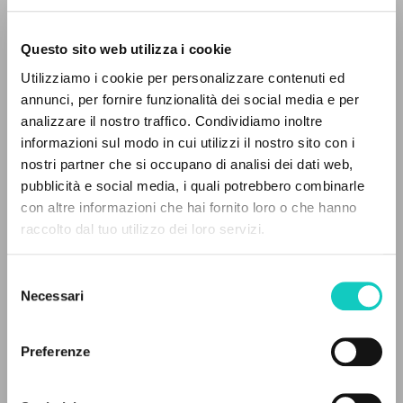
Questo sito web utilizza i cookie
Utilizziamo i cookie per personalizzare contenuti ed
annunci, per fornire funzionalità dei social media e per
analizzare il nostro traffico. Condividiamo inoltre
informazioni sul modo in cui utilizzi il nostro sito con i
nostri partner che si occupano di analisi dei dati web,
pubblicità e social media, i quali potrebbero combinarle
IL PROGETTO
con altre informazioni che hai fornito loro o che hanno
raccolto dal tuo utilizzo dei loro servizi.
Il portale raccoglie e rende accessibili gli scritti
di Luigi Giussani: quasi 5000 voci bibliografiche,
Selezione
testi integrali in 5 lingue e percorsi tematici
Necessari
del
dedicati.
consenso
Preferenze
O'Connor John
Autore
NAVIGA