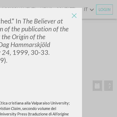
AGGIORNAMENTI
NEWS
CONTATTI
IT
LOGIN
E
hed.” In
The Believer at
 of the publication of the
 the Origin of the
he Dag Hammarskjöld
y 24
, 1999, 30-33.
9).
ATTIVITÀ RECENTI
A
Z
tica cristiana alla Valparaiso University;
ristian Claim
, secondo volume del
 University Press (traduzione di
All’origine