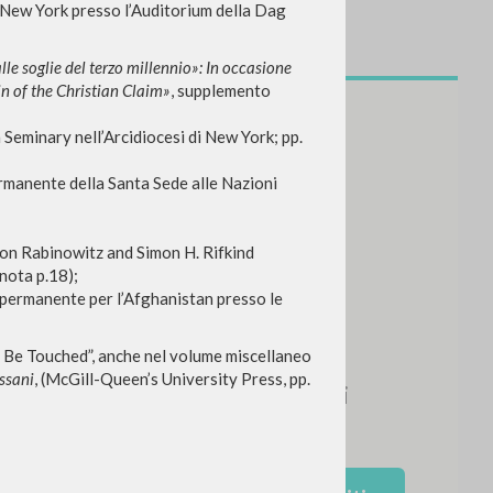
 New York presso l’Auditorium della Dag
alle soglie del terzo millennio»: In occasione
in of the Christian Claim»
, supplemento
 Seminary nell’Arcidiocesi di New York; pp.
rmanente della Santa Sede alle Nazioni
on Rabinowitz and Simon H. Rifkind
nota p.18);
permanente per l’Afghanistan presso le
NEWSLETTER
n Be Touched”, anche nel volume miscellaneo
Ricevi aggiornamenti su nuove
ssani
, (McGill-Queen’s University Press, pp.
pubblicazioni, eventi e percorsi
editoriali.