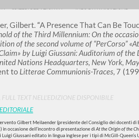
RIA
CRITERI REDAZIONALI
INFO DI NAVIGAZIONE
r, Gilbert. “A Presence That Can Be Touc
old of the Third Millennium: On the occasion
ition of the second volume of “PerCorso” «At
 Claim» by Luigi Giussani: Auditorium of t
0
DOCUMENTI TROVATI
United Nations Headquarters, New York, Ma
nt to
Litterae Communionis-Traces
, 7 (199
Visualizza dettagli per tipologia
LINGUA
AUTORE
ANNO
L FULL TEXT NELL'EDIZIONE DISPONIBILE
 EDITORIALE
tervento Gilbert Meilaender (presidente del Consiglio dei docenti di E
0) in occasione dell’incontro di presentazione di
At the Origin of the Ch
 Luigi Giussani editato in lingua inglese per i tipi di McGill-Queen’s
RISULTATI SUCCESSIVI