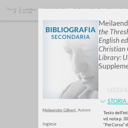
BIOGRAFIA
BIBLIOGRAFIA SECONDA
Meilaende
the Thresh
English ed
Christian
Library: 
Suppleme
TIPOLOGIA OPERA
LEGGI I
STORIA
Meilaender Gilbert
Autore
Testo dell’in
vd. nota p. 3
Inglese
“PerCorso” di