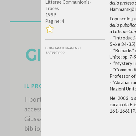
Litterae Communionis-
della pretesa 
Traces
Hammarskjöld
1999
L’opuscolo, p
Pagine: 4
della pubblica
a
Litterae Co
- “Introducti
5-6 e 34-35)
ULTIMO AGGIORNAMENTO
- “Remarks” 
13/05/2022
Unite; pp. 7-9
- “Mystery In
- “Common Roo
Professor of 
- “Abraham an
IL PROGETTO
Nazioni Unite
Nel 2003 lo s
Il portale raccoglie e rende
curato da Eli
accessibili gli scritti di Luigi
161-166). [P.
Giussani: quasi 5000 voci
bibliografiche, testi integrali in 5