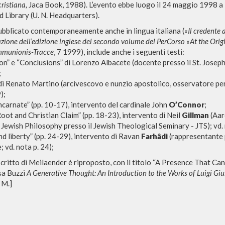
cristiana,
Jaca Book, 1988). L’evento ebbe luogo il 24 maggio 1998 a
 Library (U. N. Headquarters).
ubblicato contemporaneamente anche in lingua italiana (
«Il credente 
zione dell’edizione inglese del secondo volume del PerCorso «At the Orig
mmunionis-Tracce
, 7 1999), include anche i seguenti testi:
on” e “Conclusions” di Lorenzo Albacete (docente presso il St. Joseph
;
di Renato Martino (arcivescovo e nunzio apostolico, osservatore pe
);
carnate” (pp. 10-17), intervento del cardinale John
O’Connor
;
t and Christian Claim” (pp. 18-23), intervento di Neil
Gillman
(Aar
Jewish Philosophy presso il Jewish Theological Seminary - JTS); vd. 
d liberty” (pp. 24-29), intervento di Ravan
Farhâdi
(rappresentante 
NAVIGA
LINGUA
; vd. nota p. 24);
Ricerca avanzata »
Italiano
critto di Meilaender è riproposto, con il titolo “A Presence That Ca
Il PerCorso
Inglese
sa Buzzi
A Generative Thought: An Introduction to the Works of Luigi Giu
 M.]
Contatti
Spagnolo
Login