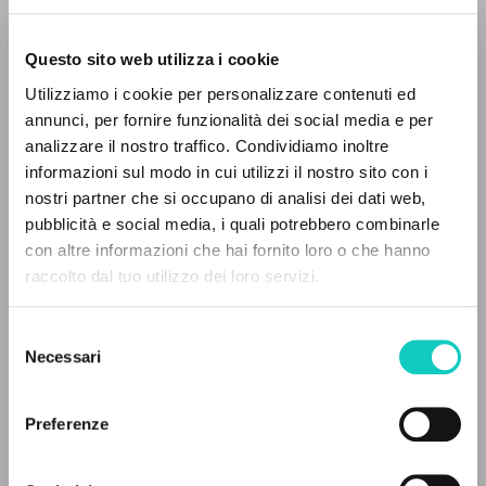
Questo sito web utilizza i cookie
Utilizziamo i cookie per personalizzare contenuti ed
annunci, per fornire funzionalità dei social media e per
IL PROGETTO
analizzare il nostro traffico. Condividiamo inoltre
informazioni sul modo in cui utilizzi il nostro sito con i
Il portale raccoglie e rende accessibili gli scritti
nostri partner che si occupano di analisi dei dati web,
di Luigi Giussani: quasi 5000 voci bibliografiche,
pubblicità e social media, i quali potrebbero combinarle
testi integrali in 5 lingue e percorsi tematici
con altre informazioni che hai fornito loro o che hanno
dedicati.
raccolto dal tuo utilizzo dei loro servizi.
Selezione
NAVIGA
Necessari
del
Giussani Luigi
Autore
consenso
Ricerca avanzata »
Il PerCorso
Preferenze
EDIT Editoriale Italiana: Il Sabato
Contatti
Italiano
Login
1987