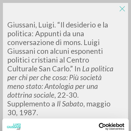
Giussani, Luigi. “Il desiderio e la
politica: Appunti da una
conversazione di mons. Luigi
Giussani con alcuni esponenti
A
Z
politici cristiani al Centro
Culturale San Carlo.”
In
La politica
0
DOCUMENTI TROVATI
per chi per che cosa: Più società
meno stato: Antologia per una
dottrina sociale
, 22-30.
RISULTATI SUCCESSIVI
Supplemento a
Il Sabato
, maggio
30, 1987.