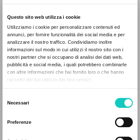
Questo sito web utilizza i cookie
Utilizziamo i cookie per personalizzare contenuti ed
annunci, per fornire funzionalità dei social media e per
analizzare il nostro traffico. Condividiamo inoltre
informazioni sul modo in cui utilizzi il nostro sito con i
nostri partner che si occupano di analisi dei dati web,
pubblicità e social media, i quali potrebbero combinarle
IL PROGETTO
con altre informazioni che hai fornito loro o che hanno
raccolto dal tuo utilizzo dei loro servizi.
Il portale raccoglie e rende accessibili gli scritti
di Luigi Giussani: quasi 5000 voci bibliografiche,
Giussani Luigi
Autore
Selezione
testi integrali in 5 lingue e percorsi tematici
Necessari
del
Vita e Pensiero
dedicati.
consenso
Italiano
1961
Preferenze
Pagine: 12
NAVIGA