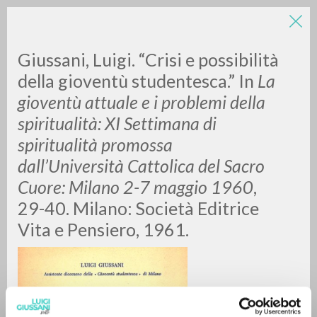
Giussani, Luigi. “Crisi e possibilità
della gioventù studentesca.” In
La
gioventù attuale e i problemi della
spiritualità: XI Settimana di
spiritualità promossa
dall’Università Cattolica del Sacro
RICERCA AVANZATA »
Cuore: Milano 2-7 maggio 1960
,
A
Z
29-40. Milano: Società Editrice
Vita e Pensiero, 1961.
0
DOCUMENTI TROVATI
RISULTATI SUCCESSIVI