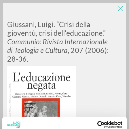
Giussani, Luigi. “Crisi della
gioventù, crisi dell’educazione.”
Communio: Rivista Internazionale
di Teologia e Cultura
, 207 (2006):
28-36.
RICERCA AVANZATA »
A
Z
0
DOCUMENTI TROVATI
RISULTATI SUCCESSIVI