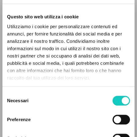
Questo sito web utilizza i cookie
Utilizziamo i cookie per personalizzare contenuti ed
annunci, per fornire funzionalità dei social media e per
analizzare il nostro traffico. Condividiamo inoltre
informazioni sul modo in cui utilizzi il nostro sito con i
nostri partner che si occupano di analisi dei dati web,
Giussani Luigi
Autore
pubblicità e social media, i quali potrebbero combinarle
IL PROGETTO
con altre informazioni che hai fornito loro o che hanno
Italiano
raccolto dal tuo utilizzo dei loro servizi.
Il portale raccoglie e rende accessibili gli scritti
Communio: Rivista Internazionale di Teologia e Cultura
2006
di Luigi Giussani: quasi 5000 voci bibliografiche,
Selezione
Pagine: 9
testi integrali in 5 lingue e percorsi tematici
Necessari
del
dedicati.
consenso
Preferenze
ULTIMO AGGIORNAMENTO
NAVIGA
12/03/2020