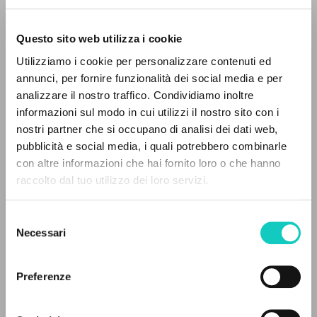
Questo sito web utilizza i cookie
RICERCA AVANZATA »
Utilizziamo i cookie per personalizzare contenuti ed
A
Z
annunci, per fornire funzionalità dei social media e per
analizzare il nostro traffico. Condividiamo inoltre
0
DOCUMENTI TROVATI
informazioni sul modo in cui utilizzi il nostro sito con i
nostri partner che si occupano di analisi dei dati web,
pubblicità e social media, i quali potrebbero combinarle
con altre informazioni che hai fornito loro o che hanno
Carrón Julián
Curatore e Prefatore
raccolto dal tuo utilizzo dei loro servizi.
RISULTATI SUCCESSIVI
Giussani Carmen
Traduttore
Giussani Luigi
Autore
Selezione
Necessari
del
Ediciones Encuentro
consenso
Spagnolo
2021
Preferenze
Pagine: 194