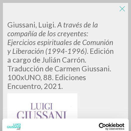
LUIGI
Giussani, Luigi.
A través de la
compañía de los creyentes:
Ejercicios espirituales de Comunión
GIUSSANI
y Liberación (1994-1996)
. Edición
a cargo de Julián Carrón.
scritti
Traducción de Carmen Giussani.
100xUNO, 88. Ediciones
Encuentro, 2021.