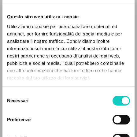
Questo sito web utilizza i cookie
Utilizziamo i cookie per personalizzare contenuti ed
annunci, per fornire funzionalità dei social media e per
analizzare il nostro traffico. Condividiamo inoltre
informazioni sul modo in cui utilizzi il nostro sito con i
Giussani Luigi
Autor
nostri partner che si occupano di analisi dei dati web,
Ratzinger Joseph
Autor
pubblicità e social media, i quali potrebbero combinarle
con altre informazioni che hai fornito loro o che hanno
BUR
raccolto dal tuo utilizzo dei loro servizi.
Italiano
1994
BÚSQUEDA AVANZADA »
Páginas: 2
Selezione
A
Z
Necessari
del
consenso
0
DOCUMENTOS ENCONTRADOS
ÚLTIMA ACTUALIZACIÓN
Preferenze
25/01/2022