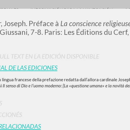
TORIALES
INFORMACIÓN PARA LA NAVEGACIÓN
A
, Joseph. Préface
à
La conscience religieu
 Giussani, 7-8. Paris: Les Éditions du Cerf
FULL TEXT EN LA EDICIÓN DISPONIBLE
IAL DE LAS EDICIONES
BÚSQUEDA AVANZ
s resultados aún más precisos? Utilizar el
 lingua francese della prefazione redatta dall’allora cardinale Josep
0
DOCUMENTOS ENCONTRADOS
ni
Il senso di Dio e l’uomo moderno: [La «questione umana» e la novità de
Ver detalles por tipo
S
IDIOMA
AUTOR
AÑO
ACTI
CCIONÉS
RELACIONADAS