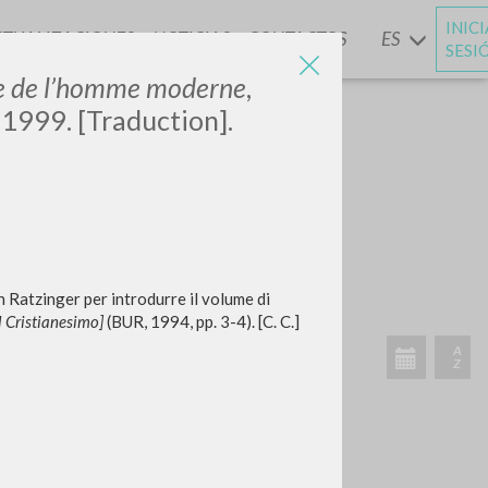
INIC
CTUALIZACIONES
NOTICIAS
CONTACTOS
ES
Y
SESI
se de l’homme moderne
,
, 1999. [Traduction].
BUSCA
Frase exacta
ADA »
h Ratzinger per introdurre il volume di
l Cristianesimo]
(BUR, 1994, pp. 3-4). [C. C.]
VIDADES RECIENTES
A
Z