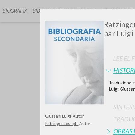
BIOGRAFÍA
BIBLIOGRAFÍA SECUNDARIA
CRITERIOS EDI
Ratzinger
par Luigi
LEE EL 
HISTOR
¿Quiere
Traduzione in
Luigi Giussa
SÍNTESI
TIPOLOGÍA
Giussani Luigi
Autor
TRADU
Ratzinger Joseph
Autor
OBRAS 