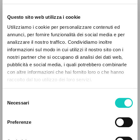
Questo sito web utilizza i cookie
BÚSQUEDA AVANZADA »
Utilizziamo i cookie per personalizzare contenuti ed
A
Z
annunci, per fornire funzionalità dei social media e per
analizzare il nostro traffico. Condividiamo inoltre
0
DOCUMENTOS ENCONTRADOS
informazioni sul modo in cui utilizzi il nostro sito con i
nostri partner che si occupano di analisi dei dati web,
Giussani Luigi
Autor
pubblicità e social media, i quali potrebbero combinarle
Santoro Filippo
Autor
con altre informazioni che hai fornito loro o che hanno
raccolto dal tuo utilizzo dei loro servizi.
RESULTADOS SUCESIVOS
Editora Cidade Nova
Portoghese BR
2001
Selezione
Páginas: 5
Necessari
del
consenso
Preferenze
ÚLTIMA ACTUALIZACIÓN
18/02/2025