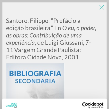
LUIGI
Santoro, Filippo. “Prefácio a
edição brasileira.” En
O eu, o poder,
as obras: Contribuição de uma
GIUSSANI
experiência
, de Luigi Giussani, 7-
11.Vargem Grande Paulista:
scritti
Editora Cidade Nova, 2001.