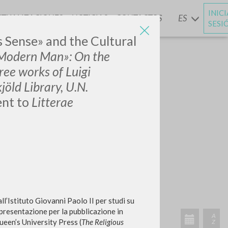
INIC
CTUALIZACIONES
NOTICIAS
CONTACTOS
ES
Y
SESI
s Sense» and the Cultural
 Modern Man»: On the
hree works of Luigi
öld Library, U.N.
nt to
Litterae
l’Istituto Giovanni Paolo II per studi su
 presentazione per la pubblicazione in
Queen’s University Press (
The Religious