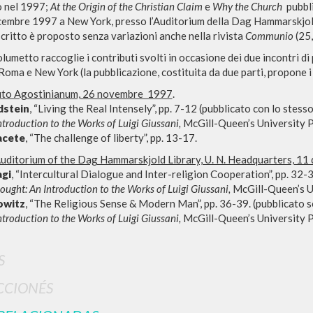
o nel 1997;
At the Origin of the Christian Claim
e
Why the Church
pubbli
icembre 1997 a New York, presso l’Auditorium della Dag Hammarskjold
critto è proposto senza variazioni anche nella rivista
Communio
(25,
olumetto raccoglie i contributi svolti in occasione dei due incontri di
 Roma e New York (la pubblicazione, costituita da due parti, propone i te
tuto Agostinianum, 26 novembre 1997
.
dstein
, “Living the Real Intensely”, pp. 7-12 (pubblicato con lo stess
troduction to the Works of Luigi Giussani,
McGill-Queen’s University P
acete
, “The challenge of liberty”, pp. 13-17.
BÚSQUEDA AVANZ
s resultados aún más precisos? Utilizar el
uditorium of the Dag Hammarskjold Library, U. N. Headquarters, 11
0
DOCUMENTOS ENCONTRADOS
gi
, “Intercultural Dialogue and Inter-religion Cooperation”, pp. 32-
ought: An Introduction to the Works of Luigi Giussani,
McGill-Queen’s U
owitz
, “The Religious Sense & Modern Man”, pp. 36-39. (pubblicato s
Ver detalles por tipo
troduction to the Works of Luigi Giussani,
McGill-Queen’s University Pr
IDIOMA
AUTOR
AÑO
ACTI
S
CCIONÉS