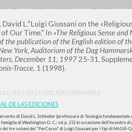
TORIALES
INFORMACIÓN PARA LA NAVEGACIÓN
A
, David L.“Luigi Giussani on the «Religiou
 of Our Time.” In
«The Religious Sense and
f the publication of the English edition of t
 New York, Auditorium of the Dag Hammarskj
LUIGI
ters, December 11,
1997
25-31. Suppleme
nis-Tracce
, 1 (1998).
SSANI
FULL TEXT EN LA EDICIÓN DISPONIBLE
scritti
IAL DE LAS EDICIONES
tervento di David L. Schindler (professore di Teologia fondamentale al
famiglia di Washington D. C.; vd. p. 25) in occasione dell’incontro di
e dei tre volumi del “PerCorso” di Luigi Giussani per i tipi di McGill-