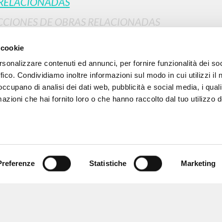
RELACIONADAS
CIONES DE OBRAS RELACIONADAS
RESULTADOS SUCESIVOS
ORIGINAL
 cookie
ES
rsonalizzare contenuti ed annunci, per fornire funzionalità dei so
ffico. Condividiamo inoltre informazioni sul modo in cui utilizzi il 
 occupano di analisi dei dati web, pubblicità e social media, i qual
azioni che hai fornito loro o che hanno raccolto dal tuo utilizzo d
Preferenze
Statistiche
Marketing
NAVEGA
IDIOMA
Búsqueda avanzada »
Italiano
Il PerCorso
Inglés
Contactos
Español