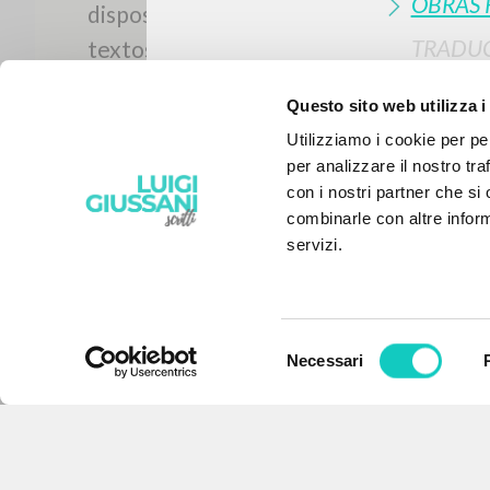
OBRAS 
TRADUC
TEXTO 
Questo sito web utilizza i
NOMBR
Utilizziamo i cookie per pe
per analizzare il nostro tra
con i nostri partner che si
combinarle con altre inform
servizi.
Selezione
Necessari
EL PROYECTO
del
consenso
Este portal recoge y pone a
disposición de los usuarios los
textos de Luigi Giussani: casi 5000