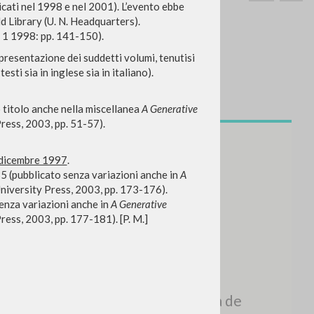
cati nel 1998 e nel 2001). L’evento ebbe
 Library (U. N. Headquarters).
 1 1998: pp. 141-150).
 presentazione dei suddetti volumi, tenutisi
sti sia in inglese sia in italiano).
BUSCA
Frase exacta
o titolo anche nella miscellanea
A Generative
ress, 2003, pp. 51-57).
ADA »
 dicembre 1997
.
35 (pubblicato senza variazioni anche in
A
niversity Press, 2003, pp. 173-176).
enza variazioni anche in
A Generative
ess, 2003, pp. 177-181). [P. M.]
VIDADES RECIENTES
A
Z