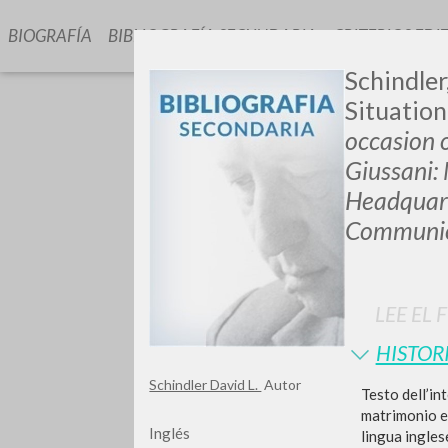
BIOGRAFÍA
BIBLIOGRAFÍA SECUNDARIA
CRITERIOS EDI
Schindler
Situation
occasion o
Giussani:
Headquar
Communio
GIU
LEE EL 
HISTOR
Schindler David L.
Autor
T
esto dell’in
matrimonio e 
Inglés
lingua ingles