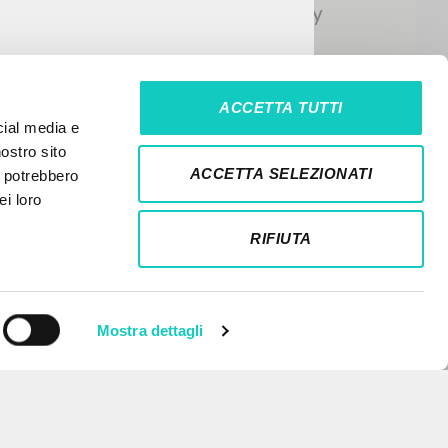
ACCETTA TUTTI
cial media e
nostro sito
ACCETTA SELEZIONATI
i potrebbero
ei loro
RIFIUTA
Mostra dettagli
NEWSLETTER
Recibe información actualizada de
nuevas publicaciones, eventos y
líneas editoriales.