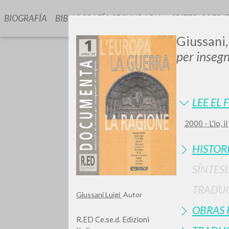
BIOGRAFÍA
BIBLIOGRAFÍA SECUNDARIA
CRITERIOS EDI
Giussani,
per insegn
LEE EL 
2000 - L'io, 
¿Quiere
HISTOR
SÍNTESI
TRADU
TIPOLOGÍA
Giussani Luigi
Autor
OBRAS 
R.ED Ce.se.d. Edizioni