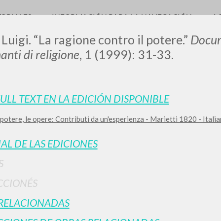
TORIALES
INFORMACIÓN PARA LA NAVEGACIÓN
A
 Luigi. “La ragione contro il potere.”
Docum
anti di religione
, 1 (1999): 31-33.
FULL TEXT EN LA EDICIÓN DISPONIBLE
il potere, le opere: Contributi da un'esperienza - Marietti 1820 - Ital
BÚSQUEDA AVANZ
s resultados aún más precisos? Utilizar el
IAL DE LAS EDICIONES
0
DOCUMENTOS ENCONTRADOS
S
Ver detalles por tipo
CCIONÉS
IDIOMA
AUTOR
AÑO
ACTI
RELACIONADAS