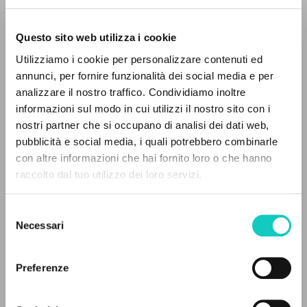
Questo sito web utilizza i cookie
BÚSQUEDA AVANZADA »
Utilizziamo i cookie per personalizzare contenuti ed
A
Z
annunci, per fornire funzionalità dei social media e per
analizzare il nostro traffico. Condividiamo inoltre
0
DOCUMENTOS ENCONTRADOS
Giussani Luigi
Autor
informazioni sul modo in cui utilizzi il nostro sito con i
nostri partner che si occupano di analisi dei dati web,
Cowa Publications - pro manuscripto
pubblicità e social media, i quali potrebbero combinarle
Inglés
con altre informazioni che hai fornito loro o che hanno
Páginas: 48
raccolto dal tuo utilizzo dei loro servizi.
RESULTADOS SUCESIVOS
Selezione
Necessari
del
ÚLTIMA ACTUALIZACIÓN
30/06/2026
consenso
Preferenze