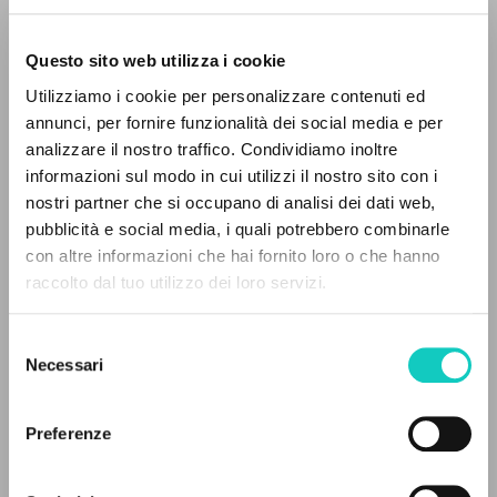
Questo sito web utilizza i cookie
Utilizziamo i cookie per personalizzare contenuti ed
annunci, per fornire funzionalità dei social media e per
analizzare il nostro traffico. Condividiamo inoltre
informazioni sul modo in cui utilizzi il nostro sito con i
nostri partner che si occupano di analisi dei dati web,
Bergoglio Jorge Mario
Author
pubblicità e social media, i quali potrebbero combinarle
Giussani Luigi
Author
THE PROJECT
con altre informazioni che hai fornito loro o che hanno
raccolto dal tuo utilizzo dei loro servizi.
BUR
The portal collects and gives access to the
Italian
writings of Luigi Giussani: nearly 5,000
2023
Selezione
bibliographic references, full texts in 5
Pages: 6
Necessari
del
languages, and dedicated thematic sections.
consenso
Preferenze
BROWSE
LATEST UPDATE
30/10/2023