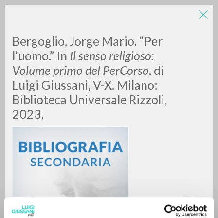
Bergoglio, Jorge Mario. “Per
l’uomo.” In
Il senso religioso:
Volume primo del PerCorso
, di
Luigi Giussani, V-X. Milano:
Biblioteca Universale Rizzoli,
2023.
ADVANCED SEARCH »
A
Z
0
RESULTS FOUND
MORE RESULTS