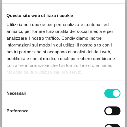
Questo sito web utilizza i cookie
Giussani Luigi
Author
Utilizziamo i cookie per personalizzare contenuti ed
annunci, per fornire funzionalità dei social media e per
Portoghese BR
analizzare il nostro traffico. Condividiamo inoltre
30 Dias
1994
informazioni sul modo in cui utilizzi il nostro sito con i
Pages: 1
nostri partner che si occupano di analisi dei dati web,
pubblicità e social media, i quali potrebbero combinarle
THE PROJECT
con altre informazioni che hai fornito loro o che hanno
raccolto dal tuo utilizzo dei loro servizi.
The portal collects and gives access to the
LATEST UPDATE
14/05/2024
writings of Luigi Giussani: nearly 5,000
Selezione
bibliographic references, full texts in 5
Necessari
del
languages, and dedicated thematic sections.
consenso
READ THE FULL TEXT OF THE AVAILABLE
Preferenze
EDITION
BROWSE