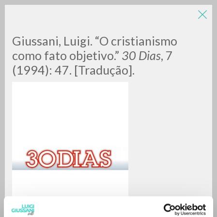
Giussani, Luigi. “O cristianismo
como fato objetivo.”
30 Dias
, 7
(1994): 47. [Tradução].
ADVANCED SEARCH »
A
Z
0
RESULTS FOUND
MORE RESULTS