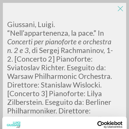
Giussani, Luigi.
“Nell’appartenenza, la pace.” In
Concerti per pianoforte e orchestra
n. 2 e 3
, di Sergej Rachmaninov, 1-
2. [Concerto 2] Pianoforte:
Sviatoslav Richter. Eseguito da:
ADVANCED SEARCH »
Warsaw Philharmonic Orchestra.
A
Z
Direttore: Stanislaw Wislocki.
[Concerto 3] Pianoforte: Lilya
0
RESULTS FOUND
Zilberstein. Eseguito da: Berliner
Philharmoniker. Direttore:
Claudio Abbado. Spirto Gentil, 8.
[S.l.]: Deutsche Grammophon,
MORE RESULTS