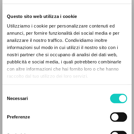
1998. [CD-Audio + libretto].
Questo sito web utilizza i cookie
Utilizziamo i cookie per personalizzare contenuti ed
annunci, per fornire funzionalità dei social media e per
analizzare il nostro traffico. Condividiamo inoltre
informazioni sul modo in cui utilizzi il nostro sito con i
nostri partner che si occupano di analisi dei dati web,
pubblicità e social media, i quali potrebbero combinarle
THE PROJECT
con altre informazioni che hai fornito loro o che hanno
raccolto dal tuo utilizzo dei loro servizi.
The portal collects and gives access to the
writings of Luigi Giussani: nearly 5,000
Selezione
bibliographic references, full texts in 5
Necessari
Giussani Luigi
Author
del
languages, and dedicated thematic sections.
Rachmaninov Sergej
Composer
consenso
Preferenze
Deutsche Grammophon
BROWSE
Italian
1998