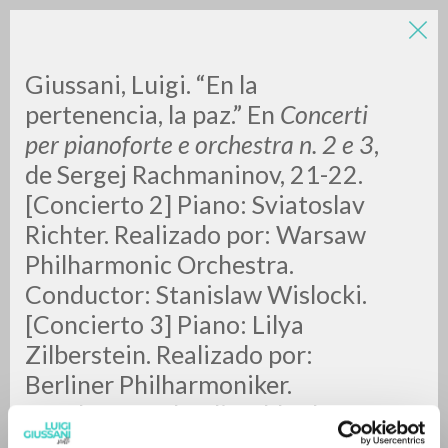
Giussani, Luigi. “En la
pertenencia, la paz.” En
Concerti
per pianoforte e orchestra n. 2 e 3
,
de Sergej Rachmaninov, 21-22.
A
Z
[Concierto 2] Piano: Sviatoslav
Richter. Realizado por: Warsaw
0
RESULTS FOUND
Philharmonic Orchestra.
Conductor: Stanislaw Wislocki.
[Concierto 3] Piano: Lilya
MORE RESULTS
Zilberstein. Realizado por:
Berliner Philharmoniker.
Conductor: Claudio Abbado.
Spirto Gentil, 8. [S.l.]: Deutsche