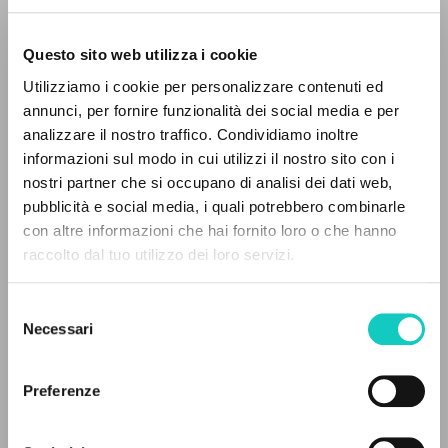
Questo sito web utilizza i cookie
Utilizziamo i cookie per personalizzare contenuti ed
annunci, per fornire funzionalità dei social media e per
THE PROJECT
analizzare il nostro traffico. Condividiamo inoltre
informazioni sul modo in cui utilizzi il nostro sito con i
The portal collects and gives access to the
nostri partner che si occupano di analisi dei dati web,
writings of Luigi Giussani: nearly 5,000
pubblicità e social media, i quali potrebbero combinarle
bibliographic references, full texts in 5
con altre informazioni che hai fornito loro o che hanno
languages, and dedicated thematic sections.
raccolto dal tuo utilizzo dei loro servizi.
Selezione
BROWSE
Necessari
del
consenso
Advanced search »
Giussani Luigi
Author
Il PerCorso
Preferenze
Contact us
Fraternità di Comunione e Liberazione
Login
Italian