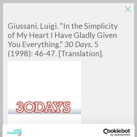
Giussani, Luigi. “In the Simplicity
of My Heart I Have Gladly Given
You Everything.”
30 Days
, 5
(1998): 46-47. [Translation].
ADVANCED SEARCH »
A
Z
0
RESULTS FOUND
MORE RESULTS