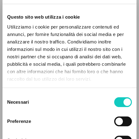
Questo sito web utilizza i cookie
Utilizziamo i cookie per personalizzare contenuti ed
Giussani Luigi
Author
annunci, per fornire funzionalità dei social media e per
analizzare il nostro traffico. Condividiamo inoltre
English
informazioni sul modo in cui utilizzi il nostro sito con i
30 Days
nostri partner che si occupano di analisi dei dati web,
1998
pubblicità e social media, i quali potrebbero combinarle
Pages: 2
THE PROJECT
con altre informazioni che hai fornito loro o che hanno
raccolto dal tuo utilizzo dei loro servizi.
The portal collects and gives access to the
writings of Luigi Giussani: nearly 5,000
LATEST UPDATE
Selezione
28/11/2023
bibliographic references, full texts in 5
Necessari
del
languages, and dedicated thematic sections.
consenso
Preferenze
READ THE FULL TEXT OF THE AVAILABLE
BROWSE
EDITION