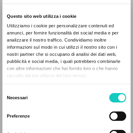
Questo sito web utilizza i cookie
Utilizziamo i cookie per personalizzare contenuti ed
annunci, per fornire funzionalità dei social media e per
Giussani Luigi
Author
analizzare il nostro traffico. Condividiamo inoltre
Schönborn Christoph
Preface
informazioni sul modo in cui utilizzi il nostro sito con i
nostri partner che si occupano di analisi dei dati web,
BUR
pubblicità e social media, i quali potrebbero combinarle
Italian
con altre informazioni che hai fornito loro o che hanno
2008
raccolto dal tuo utilizzo dei loro servizi.
Pages: 224
ADVANCED SEARCH »
Selezione
A
Z
Necessari
del
LATEST UPDATE
consenso
0
RESULTS FOUND
23/07/2026
Preferenze