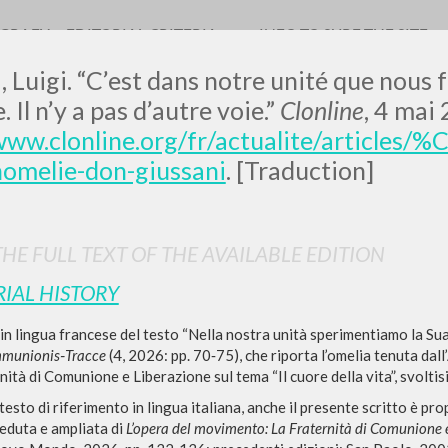
OGRAFY
EDITORIAL CRITERIA
INFO TO SURF THE SITE
, Luigi. “C’est dans notre unité que nous 
 Il n’y a pas d’autre voie.”
Clonline
, 4 mai
/www.clonline.org/fr/actualite/article
homelie-don-giussani
. [Traduction]
0
RESULTS FOUND
View details by type
HE FULL TEXT OF THE AVAILABLE EDITION
LANGUAGE
AUTHOR
YEAR
RIAL HISTORY
n lingua francese del testo “Nella nostra unità sperimentiamo la Sua 
mmunionis‑Tracce
(4, 2026: pp. 70‑75), che riporta l’omelia tenuta dall
nità di Comunione e Liberazione sul tema “Il cuore della vita”, svoltis
testo di riferimento in lingua italiana, anche il presente scritto è pr
veduta e ampliata di
L’opera del movimento: La Fraternità di Comunione 
MORE RESULTS