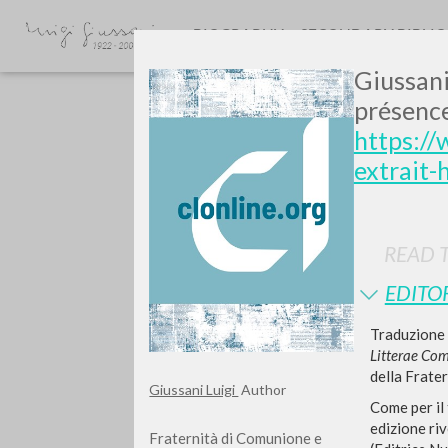
BIOGRAPHY
SECONDARY BIBLI
Giussani
présence.
https:/
extrait-
READ T
TYPE OF WORK
EDITO
Traduzione i
Litterae Co
della Frater
Giussani Luigi
Author
Come per il 
edizione ri
Fraternità di Comunione e