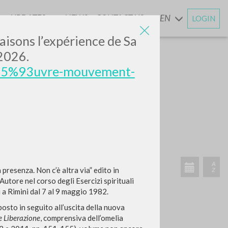
UPDATES
NEWS
CONTACT US
EN
LOGIN
AND
faisons l’expérience de Sa
 2026.
s/%C5%93uvre-mouvement-
RECENT ACTIVITIES
A
presenza. Non c’è altra via” edito in
Z
’Autore nel corso degli Esercizi spirituali
i a Rimini dal 7 al 9 maggio 1982.
oposto in seguito all’uscita della nuova
e Liberazione
, comprensiva dell’omelia