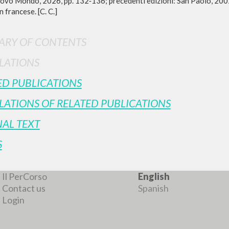
uovo Mondo, 2026, pp. 132‑136; precedenti edizioni: San Paolo, 20
n francese. [C. C.]
RY OF CONTENTS
LATIONS
ED PUBLICATIONS
LATIONS OF RELATED PUBLICATIONS
NAL TEXT
S
BROWSE
LANGUAGE
Advanced search »
Italian
Il PerCorso
English
Contact us
Spanish
Login