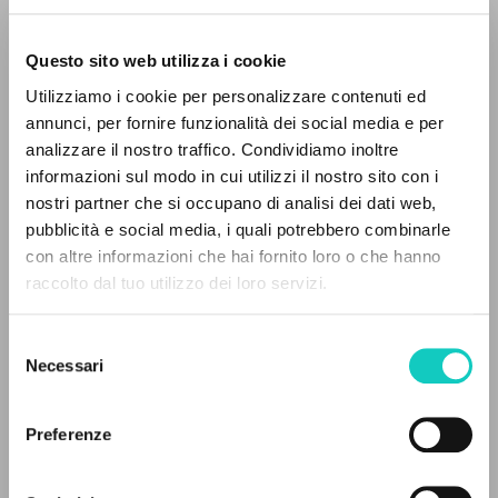
Questo sito web utilizza i cookie
Utilizziamo i cookie per personalizzare contenuti ed
annunci, per fornire funzionalità dei social media e per
THE PROJECT
analizzare il nostro traffico. Condividiamo inoltre
informazioni sul modo in cui utilizzi il nostro sito con i
The portal collects and gives access to the
nostri partner che si occupano di analisi dei dati web,
writings of Luigi Giussani: nearly 5,000
pubblicità e social media, i quali potrebbero combinarle
bibliographic references, full texts in 5
con altre informazioni che hai fornito loro o che hanno
Giussani Luigi
Author
languages, and dedicated thematic sections.
raccolto dal tuo utilizzo dei loro servizi.
Comunione e Liberazione
Italian
Selezione
BROWSE
1995
Necessari
del
Pages: 12
consenso
Advanced search »
Il PerCorso
Preferenze
Contact us
Login
LATEST UPDATE