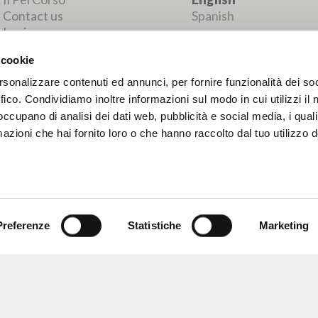
MORE RESULTS
 cookie
rsonalizzare contenuti ed annunci, per fornire funzionalità dei so
ffico. Condividiamo inoltre informazioni sul modo in cui utilizzi il 
 occupano di analisi dei dati web, pubblicità e social media, i qual
azioni che hai fornito loro o che hanno raccolto dal tuo utilizzo d
Preferenze
Statistiche
Marketing
BROWSE
LANGUAGE
Advanced search »
Italian
Il PerCorso
English
Contact us
Spanish