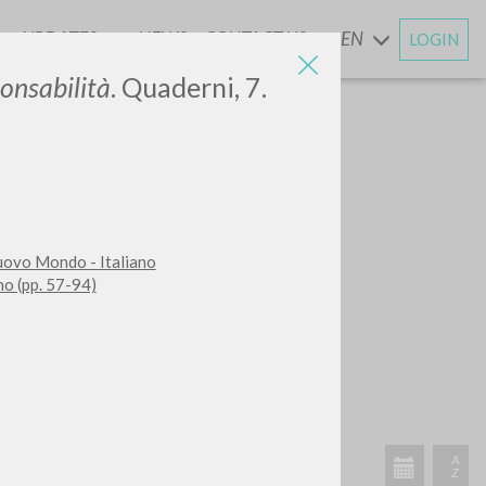
UPDATES
NEWS
CONTACT US
EN
LOGIN
AND
ponsabilità
. Quaderni, 7.
Nuovo Mondo - Italiano
ano (pp. 57-94)