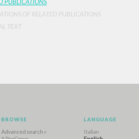
D PUBLICATIONS
ATIONS OF RELATED PUBLICATIONS
AL TEXT
ADVANCED SEAR
ou want even more precise results? Use the
0
RESULTS FOUND
View details by type
LANGUAGE
AUTHOR
YEAR