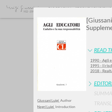
BIOGRAPHY
SECONDARY BIBLI
[Giussani
Supplem
READ T
1990 - Agli e
GIU
1995 - Il ris
2018 - Realtà
EDITOR
SUMMA
Giussani Luigi
Author
TRANSL
Negri Luigi
Introduction