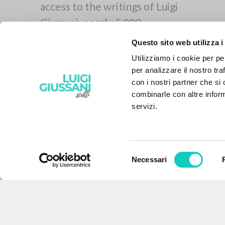
Questo sito web utilizza i
Utilizziamo i cookie per pe
per analizzare il nostro tra
con i nostri partner che si
combinarle con altre inform
servizi.
Selezione
Necessari
del
THE PROJECT
consenso
The portal collects and gives
access to the writings of Luigi
Giussani: nearly 5,000