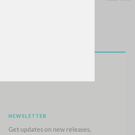
SEARCH
Exact phrase
CH »
RECENT ACTIVITIES
A
Z