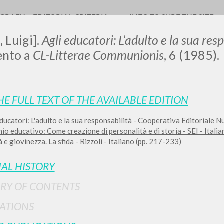
OGRAFY
EDITORIAL CRITERIA
INFO TO SURF THE SITE
, Luigi].
Agli educatori: L’adulto e la sua res
ento a
CL-Litterae Communionis
, 6 (1985).
LUIGI
HE FULL TEXT OF THE AVAILABLE EDITION
ducatori: L'adulto e la sua responsabilità - Cooperativa Editoriale 
SSANI
chio educativo: Come creazione di personalità e di storia - SEI - Itali
 e giovinezza. La sfida - Rizzoli - Italiano (pp. 217-233)
scritti
IAL HISTORY
RY OF CONTENTS
ATIONS