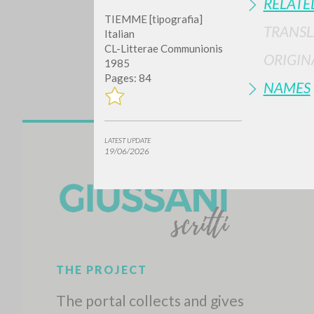
RELATE
TIEMME [tipografia]
TRANSL
Italian
CL-Litterae Communionis
ORIGIN
1985
Pages: 84
NAMES
Do y
LATEST UPDATE
19/06/2026
TYPE OF WORK