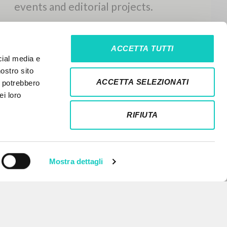
ACCETTA TUTTI
cial media e
nostro sito
ACCETTA SELEZIONATI
i potrebbero
ei loro
RIFIUTA
Mostra dettagli
NEWSLETTER
Get updates on new releases,
events and editorial projects.