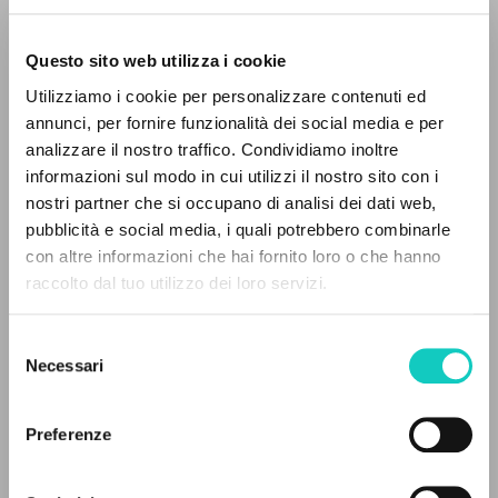
Questo sito web utilizza i cookie
Utilizziamo i cookie per personalizzare contenuti ed
annunci, per fornire funzionalità dei social media e per
analizzare il nostro traffico. Condividiamo inoltre
informazioni sul modo in cui utilizzi il nostro sito con i
Giussani Luigi
Autore
nostri partner che si occupano di analisi dei dati web,
pubblicità e social media, i quali potrebbero combinarle
Cowa Publications
IL PROGETTO
con altre informazioni che hai fornito loro o che hanno
Inglese
raccolto dal tuo utilizzo dei loro servizi.
Pagine: 60
Il portale raccoglie e rende accessibili gli scritti
di Luigi Giussani: quasi 5000 voci bibliografiche,
Selezione
testi integrali in 5 lingue e percorsi tematici
Necessari
del
dedicati.
ULTIMO AGGIORNAMENTO
consenso
19/03/2021
Preferenze
NAVIGA