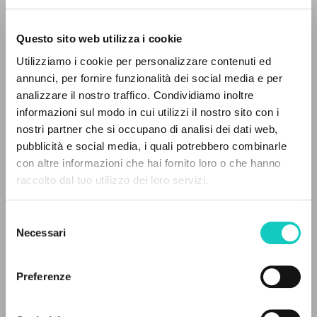
Questo sito web utilizza i cookie
Utilizziamo i cookie per personalizzare contenuti ed
annunci, per fornire funzionalità dei social media e per
Carrón Julián
Autore
analizzare il nostro traffico. Condividiamo inoltre
Giussani Luigi
Autore
informazioni sul modo in cui utilizzi il nostro sito con i
nostri partner che si occupano di analisi dei dati web,
BUR
pubblicità e social media, i quali potrebbero combinarle
Italiano
IL PROGETTO
con altre informazioni che hai fornito loro o che hanno
2019
raccolto dal tuo utilizzo dei loro servizi.
Pagine: 21
Il portale raccoglie e rende accessibili gli scritti
di Luigi Giussani: quasi 5000 voci bibliografiche,
Selezione
testi integrali in 5 lingue e percorsi tematici
Necessari
del
dedicati.
consenso
ULTIMO AGGIORNAMENTO
14/02/2022
Preferenze
NAVIGA