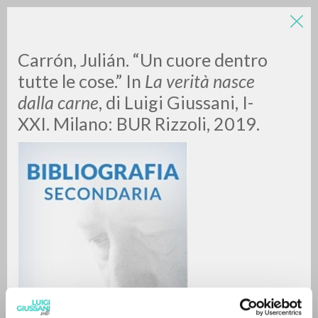
Carrón, Julián. “Un cuore dentro
tutte le cose.” In
La verità nasce
dalla carne
, di Luigi Giussani, I-
XXI. Milano: BUR Rizzoli, 2019.
RICERCA AVANZATA »
A
Z
0
DOCUMENTI TROVATI
RISULTATI SUCCESSIVI