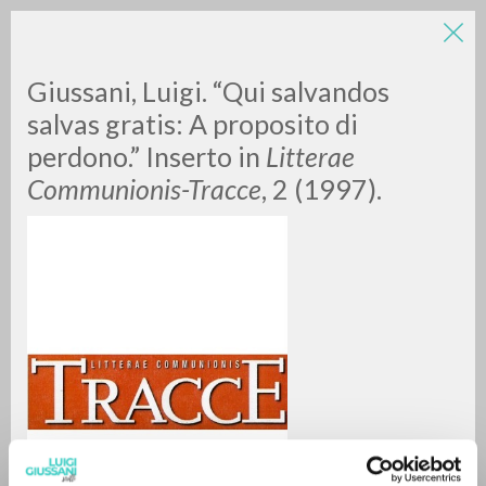
Giussani, Luigi. “Qui salvandos
salvas gratis: A proposito di
perdono.” Inserto in
Litterae
Communionis-Tracce
, 2 (1997).
RICERCA AVANZATA »
A
Z
0
DOCUMENTI TROVATI
RISULTATI SUCCESSIVI