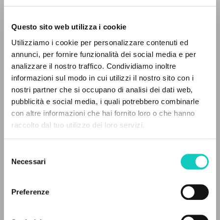
Questo sito web utilizza i cookie
Utilizziamo i cookie per personalizzare contenuti ed
annunci, per fornire funzionalità dei social media e per
Giussani Luigi
Autore
analizzare il nostro traffico. Condividiamo inoltre
informazioni sul modo in cui utilizzi il nostro sito con i
Italiano
nostri partner che si occupano di analisi dei dati web,
Litterae Communionis-Tracce
pubblicità e social media, i quali potrebbero combinarle
1997
IL PROGETTO
con altre informazioni che hai fornito loro o che hanno
Pagine: 8
raccolto dal tuo utilizzo dei loro servizi.
Il portale raccoglie e rende accessibili gli scritti
di Luigi Giussani: quasi 5000 voci bibliografiche,
Selezione
testi integrali in 5 lingue e percorsi tematici
ULTIMO AGGIORNAMENTO
Necessari
del
06/03/2023
dedicati.
consenso
Preferenze
NAVIGA
LEGGI IL FULL TEXT NELL'EDIZIONE