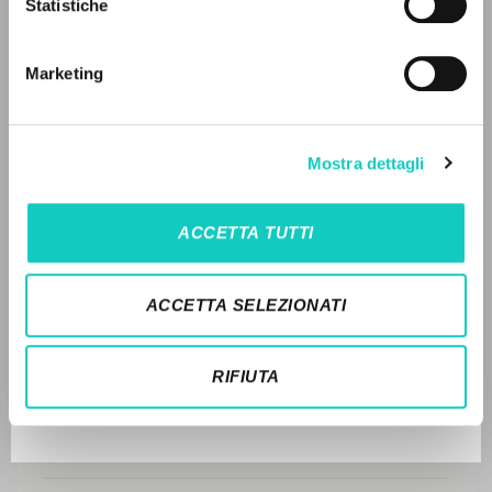
Statistiche
Ricerca avanzata »
DISPONIBILE
Il PerCorso
Contatti
2013 - Un evento reale nella vita dell’uomo: (1990-
Marketing
Login
1991) - BUR - Italiano (pp. 320-338)
STORIA EDITORIALE
LINGUA
Mostra dettagli
SINTESI DEI CONTENUTI
Italiano
Inglese
Spagnolo
TRADUZIONI
ACCETTA TUTTI
OPERE COLLEGATE
NEWSLETTER
ACCETTA SELEZIONATI
TRADUZIONI OPERE COLLEGATE
Ricevi aggiornamenti su nuove pubblicazioni,
eventi e percorsi editoriali.
TESTO MADRE
RIFIUTA
NOMI
Iscriviti