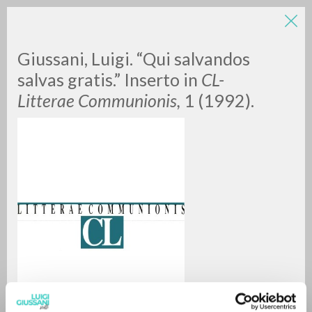
Giussani, Luigi. “Qui salvandos
salvas gratis.” Inserto in
CL-
Litterae Communionis,
1 (1992).
RICERCA AVANZATA »
A
Z
0
DOCUMENTI TROVATI
RISULTATI SUCCESSIVI