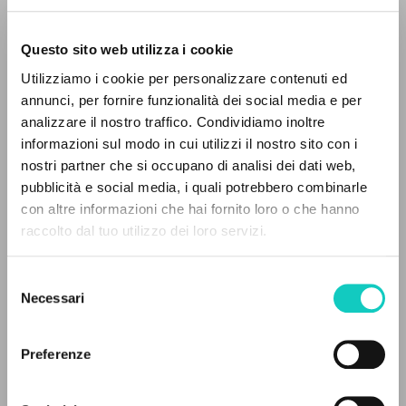
Questo sito web utilizza i cookie
Utilizziamo i cookie per personalizzare contenuti ed
annunci, per fornire funzionalità dei social media e per
analizzare il nostro traffico. Condividiamo inoltre
Giussani Luigi
Autore
informazioni sul modo in cui utilizzi il nostro sito con i
nostri partner che si occupano di analisi dei dati web,
Spagnolo
pubblicità e social media, i quali potrebbero combinarle
Esquiú
IL PROGETTO
con altre informazioni che hai fornito loro o che hanno
1991
raccolto dal tuo utilizzo dei loro servizi.
Pagine: 8
Il portale raccoglie e rende accessibili gli scritti
di Luigi Giussani: quasi 5000 voci bibliografiche,
Selezione
testi integrali in 5 lingue e percorsi tematici
Necessari
del
dedicati.
consenso
ULTIMO AGGIORNAMENTO
06/03/2023
Preferenze
NAVIGA