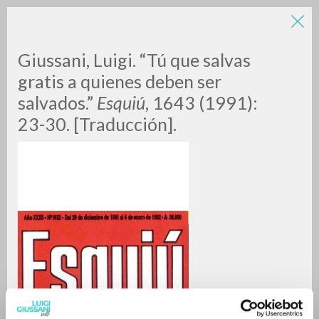
Giussani, Luigi. “Tú que salvas
gratis a quienes deben ser
salvados.”
Esquiú
, 1643 (1991):
23-30. [Traducción].
RICERCA AVANZATA »
A
Z
0
DOCUMENTI TROVATI
RISULTATI SUCCESSIVI