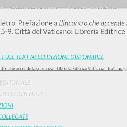
RIA
CRITERI REDAZIONALI
INFO DI NAVIGAZIONE
Pietro. Prefazione a
L’incontro che accende 
 5-9. Città del Vaticano: Libreria Editric
LUIGI
L FULL TEXT NELL'EDIZIONE DISPONIBILE
ntro che accende la speranza - Libreria Editrice Vaticana - Italiano (p
SSANI
 EDITORIALE
scritti
I DEI CONTENUTI
IONI
COLLEGATE