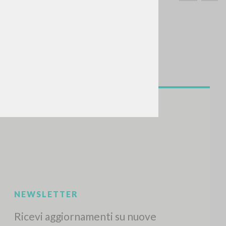
CERCA
Frase esatta
 »
ATTIVITÀ RECENTI
A
Z