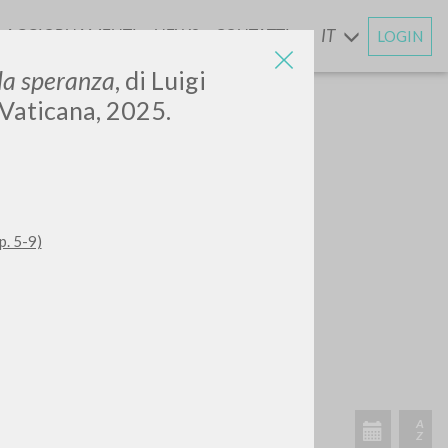
AGGIORNAMENTI
NEWS
CONTATTI
IT
LOGIN
E
la speranza
, di Luigi
e Vaticana, 2025.
p. 5-9)