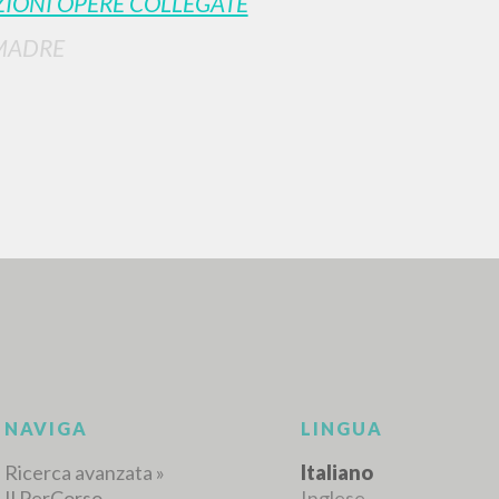
IONI OPERE COLLEGATE
MADRE
RICERCA AVANZATA
i risultati ancora più precisi? Utilizza la
0
DOCUMENTI TROVATI
Visualizza dettagli per tipologia
LINGUA
AUTORE
ANNO