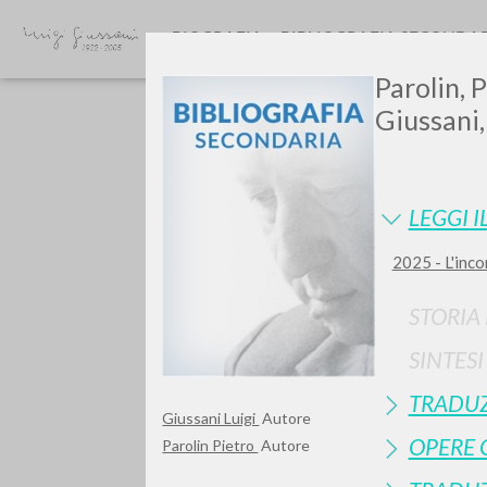
BIOGRAFIA
BIBLIOGRAFIA SECONDA
Parolin, 
Giussani,
LEGGI I
2025 - L'inco
GIU
STORIA
SINTES
TRADUZ
Giussani Luigi
Autore
OPERE 
Parolin Pietro
Autore