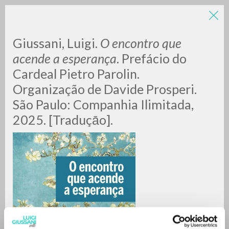
Giussani, Luigi.
O encontro que
acende a esperança
. Prefácio do
Cardeal Pietro Parolin.
Organização de Davide Prosperi.
São Paulo: Companhia Ilimitada,
2025. [Traduçāo].
RICERCA AVANZATA »
A
Z
0
DOCUMENTI TROVATI
RISULTATI SUCCESSIVI