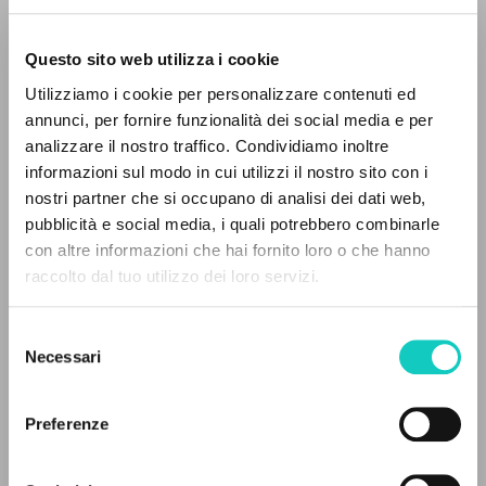
Questo sito web utilizza i cookie
Utilizziamo i cookie per personalizzare contenuti ed
annunci, per fornire funzionalità dei social media e per
analizzare il nostro traffico. Condividiamo inoltre
informazioni sul modo in cui utilizzi il nostro sito con i
nostri partner che si occupano di analisi dei dati web,
Costa e Silva Sofia
Traduttore
pubblicità e social media, i quali potrebbero combinarle
IL PROGETTO
con altre informazioni che hai fornito loro o che hanno
Cruz Cláudio
Traduttore
raccolto dal tuo utilizzo dei loro servizi.
Giussani Luigi
Autore
Il portale raccoglie e rende accessibili gli scritti
Parolin Pietro
Prefazione
di Luigi Giussani: quasi 5000 voci bibliografiche,
Prosperi Davide
Curatore
Selezione
testi integrali in 5 lingue e percorsi tematici
Necessari
del
dedicati.
Companhia Ilimitada
consenso
Portoghese BR
Preferenze
2025
Pagine: 100
NAVIGA