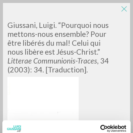
Giussani, Luigi. “Pourquoi nous
mettons-nous ensemble? Pour
être libérés du mal! Celui qui
nous libère est Jésus-Christ.”
A
Z
Litterae Communionis-Traces
, 34
(2003): 34. [Traduction].
0
DOCUMENTI TROVATI
RISULTATI SUCCESSIVI