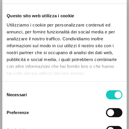
Questo sito web utilizza i cookie
Utilizziamo i cookie per personalizzare contenuti ed
annunci, per fornire funzionalità dei social media e per
IL PROGETTO
analizzare il nostro traffico. Condividiamo inoltre
informazioni sul modo in cui utilizzi il nostro sito con i
Il portale raccoglie e rende accessibili gli scritti
nostri partner che si occupano di analisi dei dati web,
di Luigi Giussani: quasi 5000 voci bibliografiche,
Giussani Luigi
Autore
pubblicità e social media, i quali potrebbero combinarle
testi integrali in 5 lingue e percorsi tematici
con altre informazioni che hai fornito loro o che hanno
dedicati.
Francese
raccolto dal tuo utilizzo dei loro servizi.
Litterae Communionis-Traces
2003
Selezione
Pagine: 1
NAVIGA
Necessari
del
consenso
Ricerca avanzata »
Il PerCorso
Preferenze
ULTIMO AGGIORNAMENTO
Contatti
18/06/2026
Login