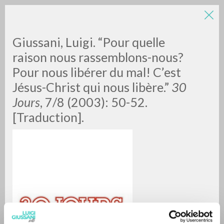
Giussani, Luigi. “Pour quelle
raison nous rassemblons-nous?
Pour nous libérer du mal! C’est
Jésus-Christ qui nous libère.”
30
Jours
, 7/8 (2003): 50-52.
[Traduction].
RICERCA AVANZATA »
A
Z
0
DOCUMENTI TROVATI
RISULTATI SUCCESSIVI