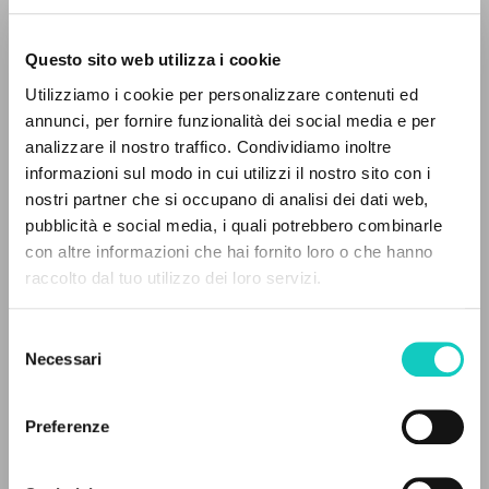
Questo sito web utilizza i cookie
Utilizziamo i cookie per personalizzare contenuti ed
annunci, per fornire funzionalità dei social media e per
analizzare il nostro traffico. Condividiamo inoltre
informazioni sul modo in cui utilizzi il nostro sito con i
nostri partner che si occupano di analisi dei dati web,
Giussani Luigi
Autore
pubblicità e social media, i quali potrebbero combinarle
IL PROGETTO
con altre informazioni che hai fornito loro o che hanno
Cooperativa Editoriale Nuovo Mondo
raccolto dal tuo utilizzo dei loro servizi.
Italiano
Il portale raccoglie e rende accessibili gli scritti
2001
di Luigi Giussani: quasi 5000 voci bibliografiche,
Pagine: 248
Selezione
testi integrali in 5 lingue e percorsi tematici
Necessari
del
dedicati.
consenso
Preferenze
ULTIMO AGGIORNAMENTO
05/02/2026
NAVIGA