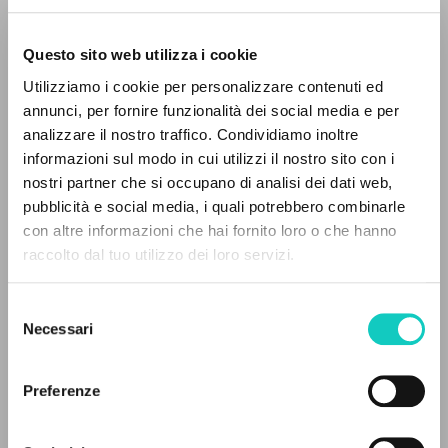
Questo sito web utilizza i cookie
RICERCA AVANZATA »
Utilizziamo i cookie per personalizzare contenuti ed
A
Z
annunci, per fornire funzionalità dei social media e per
Buzzi Elisa
Autore
analizzare il nostro traffico. Condividiamo inoltre
0
DOCUMENTI TROVATI
Giussani Luigi
Autore
informazioni sul modo in cui utilizzi il nostro sito con i
nostri partner che si occupano di analisi dei dati web,
Marietti 1820
pubblicità e social media, i quali potrebbero combinarle
Italiano
con altre informazioni che hai fornito loro o che hanno
1997
raccolto dal tuo utilizzo dei loro servizi.
RISULTATI SUCCESSIVI
Pagine: 8
Selezione
Necessari
del
consenso
ULTIMO AGGIORNAMENTO
23/02/2022
Preferenze